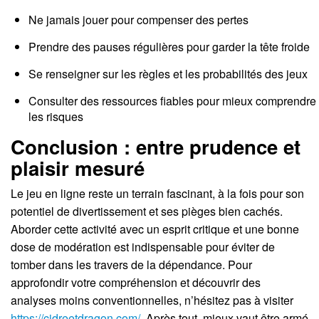
Ne jamais jouer pour compenser des pertes
Prendre des pauses régulières pour garder la tête froide
Se renseigner sur les règles et les probabilités des jeux
Consulter des ressources fiables pour mieux comprendre
les risques
Conclusion : entre prudence et
plaisir mesuré
Le jeu en ligne reste un terrain fascinant, à la fois pour son
potentiel de divertissement et ses pièges bien cachés.
Aborder cette activité avec un esprit critique et une bonne
dose de modération est indispensable pour éviter de
tomber dans les travers de la dépendance. Pour
approfondir votre compréhension et découvrir des
analyses moins conventionnelles, n’hésitez pas à visiter
https://cidreetdragon.com/
. Après tout, mieux vaut être armé