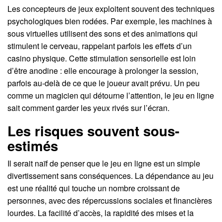
Les concepteurs de jeux exploitent souvent des techniques
psychologiques bien rodées. Par exemple, les machines à
sous virtuelles utilisent des sons et des animations qui
stimulent le cerveau, rappelant parfois les effets d’un
casino physique. Cette stimulation sensorielle est loin
d’être anodine : elle encourage à prolonger la session,
parfois au-delà de ce que le joueur avait prévu. Un peu
comme un magicien qui détourne l’attention, le jeu en ligne
sait comment garder les yeux rivés sur l’écran.
Les risques souvent sous-
estimés
Il serait naïf de penser que le jeu en ligne est un simple
divertissement sans conséquences. La dépendance au jeu
est une réalité qui touche un nombre croissant de
personnes, avec des répercussions sociales et financières
lourdes. La facilité d’accès, la rapidité des mises et la