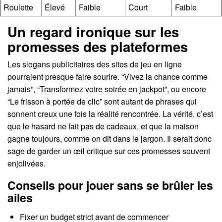
Roulette
Élevé
Faible
Court
Faible
Un regard ironique sur les
promesses des plateformes
Les slogans publicitaires des sites de jeu en ligne
pourraient presque faire sourire. “Vivez la chance comme
jamais”, “Transformez votre soirée en jackpot”, ou encore
“Le frisson à portée de clic” sont autant de phrases qui
sonnent creux une fois la réalité rencontrée. La vérité, c’est
que le hasard ne fait pas de cadeaux, et que la maison
gagne toujours, comme on dit dans le jargon. Il serait donc
sage de garder un œil critique sur ces promesses souvent
enjolivées.
Conseils pour jouer sans se brûler les
ailes
Fixer un budget strict avant de commencer