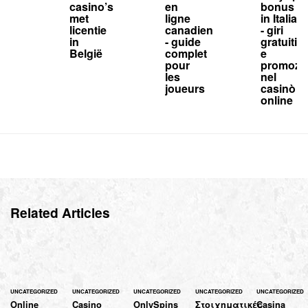
casino’s
en
bonus
met
ligne
in Italia
licentie
canadien
- giri
in
- guide
gratuiti
België
complet
e
pour
promozio
les
nel
joueurs
casinò
online
Related Articles
UNCATEGORIZED
UNCATEGORIZED
UNCATEGORIZED
UNCATEGORIZED
UNCATEGORIZED
Online
Casino
OnlySpins
Στοιχηματικές
Casina