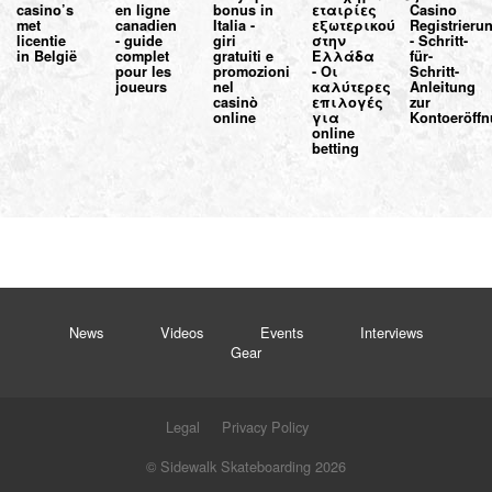
casino’s
en ligne
bonus in
εταιρίες
Casino
met
canadien
Italia -
εξωτερικού
Registrieru
licentie
- guide
giri
στην
- Schritt-
in België
complet
gratuiti e
Ελλάδα
für-
pour les
promozioni
- Οι
Schritt-
joueurs
nel
καλύτερες
Anleitung
casinò
επιλογές
zur
online
για
Kontoeröff
online
betting
News
Videos
Events
Interviews
Gear
Legal
Privacy Policy
© Sidewalk Skateboarding 2026