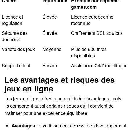
Critère
Importance
Exemple sur septeme-
games.com
Licence et
Élevée
Licence européenne
régulation
reconnue
Sécurité des
Élevée
Chiffrement SSL 256 bits
données
Variété des jeux
Moyenne
Plus de 500 titres
disponibles
Support client
Élevée
Assistance 24/7 multilingue
Les avantages et risques des
jeux en ligne
Les jeux en ligne offrent une multitude d’avantages, mais
ils comportent aussi certains risques qu’il convient de
maîtriser pour une expérience équilibrée.
Avantages :
divertissement accessible, développement