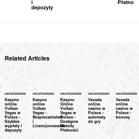
i
Płatnośc
depozyty
Related Articles
UNCATEGORIZED
UNCATEGORIZED
UNCATEGORIZED
UNCATEGORIZED
UNCATEGORIZED
Kasyno
Kasyno
Kasyno
Vavada
Vavada
online
online
Online
online
online
Vulkan
Vulkan
Vulkan
casino w
casino w
Vegas w
Vegas -
Vegas w
Polsce -
Polsce -
Polsce -
Bezpieczeństwo
Polsce -
automaty
bonusy
Szybkie
i
Dostępne
do gry
wypłaty i
Licencjonowanie
Metody
depozyty
Płatności