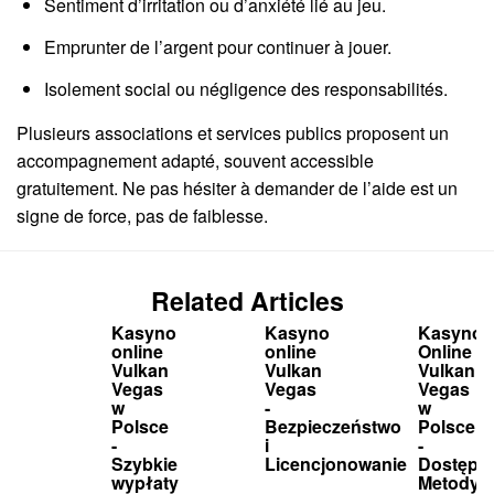
Sentiment d’irritation ou d’anxiété lié au jeu.
Emprunter de l’argent pour continuer à jouer.
Isolement social ou négligence des responsabilités.
Plusieurs associations et services publics proposent un
accompagnement adapté, souvent accessible
gratuitement. Ne pas hésiter à demander de l’aide est un
signe de force, pas de faiblesse.
Related Articles
Kasyno
Kasyno
Kasyno
online
online
Online
Vulkan
Vulkan
Vulkan
Vegas
Vegas
Vegas
w
-
w
Polsce
Bezpieczeństwo
Polsce
-
i
-
Szybkie
Licencjonowanie
Dostępn
wypłaty
Metody