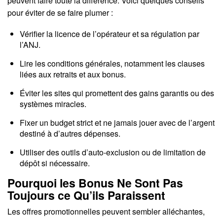
peuvent faire toute la différence. Voici quelques conseils
pour éviter de se faire plumer :
Vérifier la licence de l’opérateur et sa régulation par
l’ANJ.
Lire les conditions générales, notamment les clauses
liées aux retraits et aux bonus.
Éviter les sites qui promettent des gains garantis ou des
systèmes miracles.
Fixer un budget strict et ne jamais jouer avec de l’argent
destiné à d’autres dépenses.
Utiliser des outils d’auto-exclusion ou de limitation de
dépôt si nécessaire.
Pourquoi les Bonus Ne Sont Pas
Toujours ce Qu’ils Paraissent
Les offres promotionnelles peuvent sembler alléchantes,