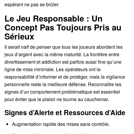
espérant ne pas se brûler.
Le Jeu Responsable : Un
Concept Pas Toujours Pris au
Sérieux
Il serait naïf de penser que tous les joueurs abordent les
jeux d’argent avec la même maturité. La frontière entre
divertissement et addiction est parfois aussi fine qu’une
ligne de mise minimale. Les opérateurs ont la
responsabilité d’informer et de protéger, mais la vigilance
personnelle reste la meilleure défense. Reconnaître les
signes d’un comportement problématique est essentiel
pour éviter que le plaisir ne tourne au cauchemar.
Signes d’Alerte et Ressources d’Aide
Augmentation rapide des mises sans contrôle.