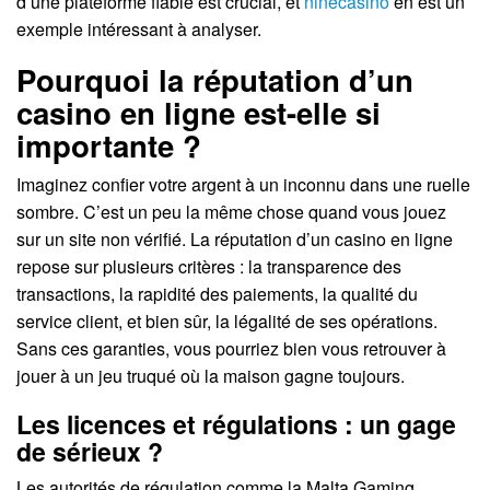
d’une plateforme fiable est crucial, et
ninecasino
en est un
exemple intéressant à analyser.
Pourquoi la réputation d’un
casino en ligne est-elle si
importante ?
Imaginez confier votre argent à un inconnu dans une ruelle
sombre. C’est un peu la même chose quand vous jouez
sur un site non vérifié. La réputation d’un casino en ligne
repose sur plusieurs critères : la transparence des
transactions, la rapidité des paiements, la qualité du
service client, et bien sûr, la légalité de ses opérations.
Sans ces garanties, vous pourriez bien vous retrouver à
jouer à un jeu truqué où la maison gagne toujours.
Les licences et régulations : un gage
de sérieux ?
Les autorités de régulation comme la Malta Gaming