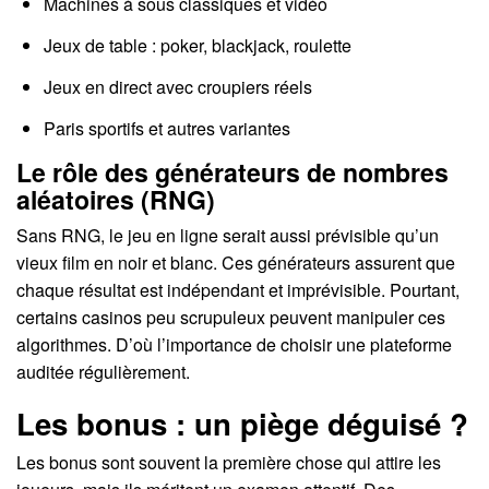
Machines à sous classiques et vidéo
Jeux de table : poker, blackjack, roulette
Jeux en direct avec croupiers réels
Paris sportifs et autres variantes
Le rôle des générateurs de nombres
aléatoires (RNG)
Sans RNG, le jeu en ligne serait aussi prévisible qu’un
vieux film en noir et blanc. Ces générateurs assurent que
chaque résultat est indépendant et imprévisible. Pourtant,
certains casinos peu scrupuleux peuvent manipuler ces
algorithmes. D’où l’importance de choisir une plateforme
auditée régulièrement.
Les bonus : un piège déguisé ?
Les bonus sont souvent la première chose qui attire les