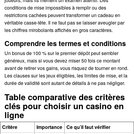
joueurs, mais ils méritent un examen attentif. Des
conditions de mise impossibles à remplir ou des
restrictions cachées peuvent transformer un cadeau en
véritable casse-tête. Il ne faut pas se laisser aveugler par
les chiffres mirobolants affichés en gros caractères.
Comprendre les termes et conditions
Un bonus de 100 % sur le premier dépôt peut sembler
généreux, mais si vous devez miser 50 fois ce montant
avant de retirer vos gains, vous risquez de tourner en rond.
Les clauses sur les jeux éligibles, les limites de mise, et la
durée de validité sont autant de détails à ne pas négliger.
Table comparative des critères
clés pour choisir un casino en
ligne
Critère
Importance
Ce qu’il faut vérifier