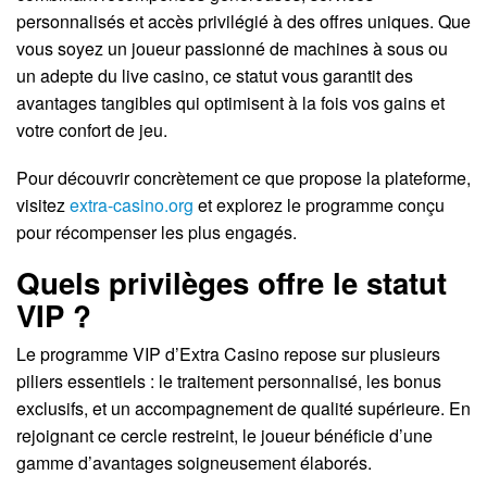
personnalisés et accès privilégié à des offres uniques. Que
vous soyez un joueur passionné de machines à sous ou
un adepte du live casino, ce statut vous garantit des
avantages tangibles qui optimisent à la fois vos gains et
votre confort de jeu.
Pour découvrir concrètement ce que propose la plateforme,
visitez
extra-casino.org
et explorez le programme conçu
pour récompenser les plus engagés.
Quels privilèges offre le statut
VIP ?
Le programme VIP d’Extra Casino repose sur plusieurs
piliers essentiels : le traitement personnalisé, les bonus
exclusifs, et un accompagnement de qualité supérieure. En
rejoignant ce cercle restreint, le joueur bénéficie d’une
gamme d’avantages soigneusement élaborés.