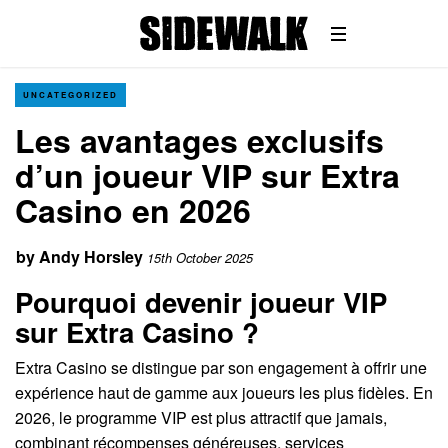
UNCATEGORIZED
Les avantages exclusifs
d’un joueur VIP sur Extra
Casino en 2026
by
Andy Horsley
15th October 2025
Pourquoi devenir joueur VIP
sur Extra Casino ?
Extra Casino se distingue par son engagement à offrir une
expérience haut de gamme aux joueurs les plus fidèles. En
2026, le programme VIP est plus attractif que jamais,
combinant récompenses généreuses, services