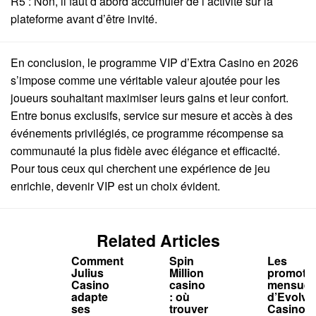
R5 : Non, il faut d’abord accumuler de l’activité sur la
plateforme avant d’être invité.
En conclusion, le programme VIP d’Extra Casino en 2026
s’impose comme une véritable valeur ajoutée pour les
joueurs souhaitant maximiser leurs gains et leur confort.
Entre bonus exclusifs, service sur mesure et accès à des
événements privilégiés, ce programme récompense sa
communauté la plus fidèle avec élégance et efficacité.
Pour tous ceux qui cherchent une expérience de jeu
enrichie, devenir VIP est un choix évident.
Related Articles
Comment
Spin
Les
Julius
Million
promoti
Casino
casino
mensuel
adapte
: où
d’Evolve
ses
trouver
Casino