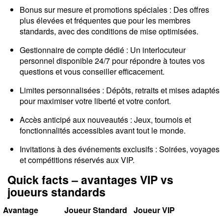
Bonus sur mesure et promotions spéciales : Des offres
plus élevées et fréquentes que pour les membres
standards, avec des conditions de mise optimisées.
Gestionnaire de compte dédié : Un interlocuteur
personnel disponible 24/7 pour répondre à toutes vos
questions et vous conseiller efficacement.
Limites personnalisées : Dépôts, retraits et mises adaptés
pour maximiser votre liberté et votre confort.
Accès anticipé aux nouveautés : Jeux, tournois et
fonctionnalités accessibles avant tout le monde.
Invitations à des événements exclusifs : Soirées, voyages
et compétitions réservés aux VIP.
Quick facts – avantages VIP vs
joueurs standards
Avantage
Joueur Standard
Joueur VIP