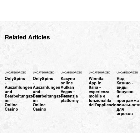
Related Articles
UNCATEGORIZED
UNCATEGORIZED
UNCATEGORIZED
UNCATEGORIZED
UNCATEGORIZED
OnlySpins
OnlySpins
Kasyno
Winnita
Ярд
-
-
online
App in
Казино -
Auszahlungen
Auszahlungen
Vulkan
Italia -
виды
und
und
Vegas -
esperienza
бонусов
Bearbeitungszeiten
Bearbeitungszeiten
Recenzja
mobile e
и
im
im
platformy
funzionalità
программа
Online-
Online-
dell'applicazione
лояльност
Casino
Casino
для
игроков