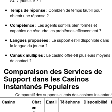
24, 7 jours sur 7 ?
Temps de réponse :
Combien de temps faut-il pour
obtenir une réponse ?
Compétence :
Les agents sont-ils bien formés et
capables de résoudre les problèmes efficacement ?
Langues proposées :
Le support est-il disponible dans
la langue du joueur ?
Canaux multiples :
Le casino offre-t-il plusieurs moyens
de contact ?
Comparaison des Services de
Support dans les Casinos
Instantanés Populaires
Comparatif des supports clients des casinos instantan
Casino
Chat
Email
Téléphone
Disponibilité
en