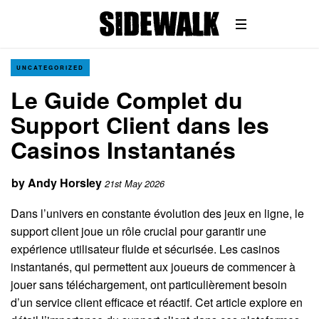
UNCATEGORIZED
Le Guide Complet du
Support Client dans les
Casinos Instantanés
by
Andy Horsley
21st May 2026
Dans l’univers en constante évolution des jeux en ligne, le
support client joue un rôle crucial pour garantir une
expérience utilisateur fluide et sécurisée. Les casinos
instantanés, qui permettent aux joueurs de commencer à
jouer sans téléchargement, ont particulièrement besoin
d’un service client efficace et réactif. Cet article explore en