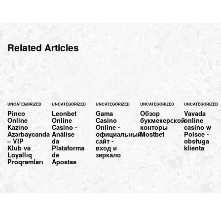
Related Articles
UNCATEGORIZED
UNCATEGORIZED
UNCATEGORIZED
UNCATEGORIZED
UNCATEGORIZED
Pinco
Leonbet
Gama
Обзор
Vavada
Online
Online
Casino
букмекерской
online
Kazino
Casino -
Online -
конторы
casino w
Azərbaycanda
Análise
официальный
Mostbet
Polsce -
– VIP
da
сайт -
obsługa
Klub və
Plataforma
вход и
klienta
Loyallıq
de
зеркало
Proqramları
Apostas