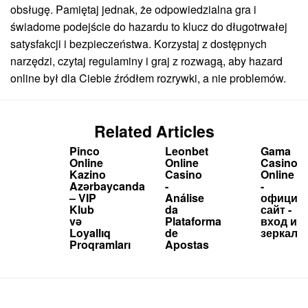
obsługę. Pamiętaj jednak, że odpowiedzialna gra i
świadome podejście do hazardu to klucz do długotrwałej
satysfakcji i bezpieczeństwa. Korzystaj z dostępnych
narzędzi, czytaj regulaminy i graj z rozwagą, aby hazard
online był dla Ciebie źródłem rozrywki, a nie problemów.
Related Articles
Pinco
Leonbet
Gama
Online
Online
Casino
Kazino
Casino
Online
Azərbaycanda
-
-
– VIP
Análise
официа
Klub
da
сайт -
və
Plataforma
вход и
Loyallıq
de
зеркало
Proqramları
Apostas