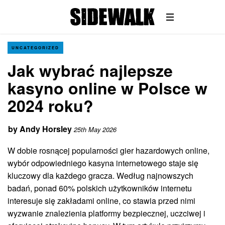
UNCATEGORIZED
Jak wybrać najlepsze
kasyno online w Polsce w
2024 roku?
by
Andy Horsley
25th May 2026
W dobie rosnącej popularności gier hazardowych online,
wybór odpowiedniego kasyna internetowego staje się
kluczowy dla każdego gracza. Według najnowszych
badań, ponad 60% polskich użytkowników internetu
interesuje się zakładami online, co stawia przed nimi
wyzwanie znalezienia platformy bezpiecznej, uczciwej i