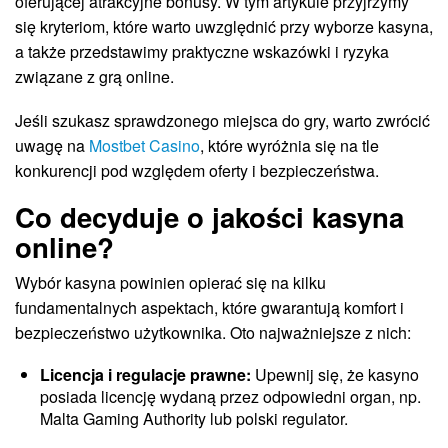
oferującej atrakcyjne bonusy. W tym artykule przyjrzymy
się kryteriom, które warto uwzględnić przy wyborze kasyna,
a także przedstawimy praktyczne wskazówki i ryzyka
związane z grą online.
Jeśli szukasz sprawdzonego miejsca do gry, warto zwrócić
uwagę na
Mostbet Casino
, które wyróżnia się na tle
konkurencji pod względem oferty i bezpieczeństwa.
Co decyduje o jakości kasyna
online?
Wybór kasyna powinien opierać się na kilku
fundamentalnych aspektach, które gwarantują komfort i
bezpieczeństwo użytkownika. Oto najważniejsze z nich:
Licencja i regulacje prawne:
Upewnij się, że kasyno
posiada licencję wydaną przez odpowiedni organ, np.
Malta Gaming Authority lub polski regulator.