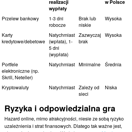
realizacji
w Polsce
wypłaty
Przelew bankowy
1-3 dni
Brak lub
Wysoka
robocze
niskie
Karty
Natychmiast
Zazwyczaj
Wysoka
kredytowe/debetowe
(wpłata), 1-
brak
5 dni
(wypłata)
Portfele
Natychmiast
Minimalne
Średnia
elektroniczne (np.
Skrill, Neteller)
Kryptowaluty
Natychmiast
Zależy od
Niska
sieci
Ryzyka i odpowiedzialna gra
Hazard online, mimo atrakcyjności, niesie ze sobą ryzyko
uzależnienia i strat finansowych. Dlatego tak ważne jest,