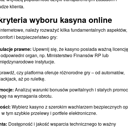
udze klienta.
ryteria wyboru kasyna online
internetowe, należy rozważyć kilka fundamentalnych aspektów,
omfort i bezpieczeństwo gry:
gulacje prawne:
Upewnij się, że kasyno posiada ważną licencj
odpowiedni organ, np. Ministerstwo Finansów RP lub
iędzynarodowe instytucje.
rawdź, czy platforma oferuje różnorodne gry – od automatów,
lackjack, aż po ruletkę.
mocje:
Analizuj warunki bonusów powitalnych i stałych promocj
agę na wymagania obrotu.
ości:
Wybierz kasyno z szerokim wachlarzem bezpiecznych op
, w tym szybkie przelewy i portfele elektroniczne.
nta:
Dostępność i jakość wsparcia technicznego to ważny