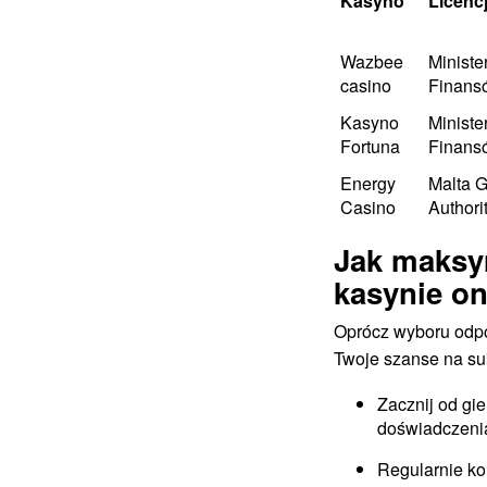
Kasyno
Licenc
Wazbee
Ministe
casino
Finans
Kasyno
Ministe
Fortuna
Finans
Energy
Malta 
Casino
Authori
Jak maksy
kasynie on
Oprócz wyboru odpow
Twoje szanse na suk
Zacznij od gie
doświadczeni
Regularnie kor