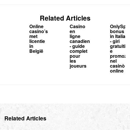
Related Articles
Online
Casino
OnlySpi
casino’s
en
bonus
met
ligne
in Italia
licentie
canadien
- giri
in
- guide
gratuiti
België
complet
e
pour
promozio
les
nel
joueurs
casinò
online
Related Articles