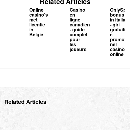
Related Articles
Online
Casino
OnlySpi
casino’s
en
bonus
met
ligne
in Italia
licentie
canadien
- giri
in
- guide
gratuiti
België
complet
e
pour
promozio
les
nel
joueurs
casinò
online
Related Articles