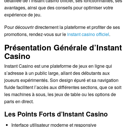
détaillée de l’instant casino officiel, ses fonctionnalités, ses
avantages, ainsi que des conseils pour optimiser votre
expérience de jeu.
Pour découvrir directement la plateforme et profiter de ses
promotions, rendez-vous sur le
instant casino officiel
.
Présentation Générale d’Instant
Casino
Instant Casino est une plateforme de jeux en ligne qui
s’adresse à un public large, allant des débutants aux
joueurs expérimentés. Son design épuré et sa navigation
fluide facilitent l’accès aux différentes sections, que ce soit
les machines à sous, les jeux de table ou les options de
paris en direct.
Les Points Forts d’Instant Casino
Interface utilisateur moderne et responsive