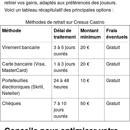
retirer vos gains, adaptés aux préférences des joueurs.
Voici un tableau récapitulatif des principales options :
Méthodes de retrait sur Cresus Casino
Méthode
Délai de
Montant
Frais
traitement
minimum
éventuels
Virement bancaire
3 à 5 jours
20 €
Gratuit
ouvrés
Carte bancaire (Visa,
1 à 3 jours
20 €
Gratuit
MasterCard)
ouvrés
Portefeuilles
24 à 48
10 €
Gratuit
électroniques (Skrill,
heures
Neteller)
Chèques
7 à 10
50 €
Gratuit
jours
ouvrés