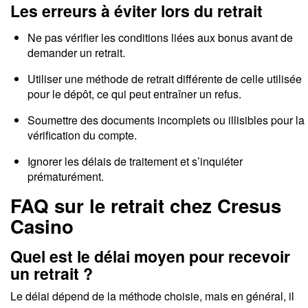
Les erreurs à éviter lors du retrait
Ne pas vérifier les conditions liées aux bonus avant de
demander un retrait.
Utiliser une méthode de retrait différente de celle utilisée
pour le dépôt, ce qui peut entraîner un refus.
Soumettre des documents incomplets ou illisibles pour la
vérification du compte.
Ignorer les délais de traitement et s’inquiéter
prématurément.
FAQ sur le retrait chez Cresus
Casino
Quel est le délai moyen pour recevoir
un retrait ?
Le délai dépend de la méthode choisie, mais en général, il