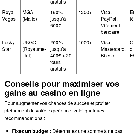
gratuits
Royal
MGA
150%
1200+
Visa,
E
Vegas
(Malte)
jusqu’à
PayPal,
t
600€
Virement
bancaire
Lucky
UKGC
200%
1000+
Visa,
C
Star
(Royaume-
jusqu’à
Mastercard,
di
Uni)
400€ + 30
Bitcoin
F
tours
gratuits
Conseils pour maximiser vos
gains au casino en ligne
Pour augmenter vos chances de succès et profiter
pleinement de votre expérience, voici quelques
recommandations :
Fixez un budget :
Déterminez une somme à ne pas