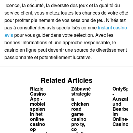
licence, la sécurité, la diversité des jeux et la qualité du
service client, vous mettez toutes les chances de votre côté
pour profiter pleinement de vos sessions de jeu. N’hésitez
pas à consulter des avis spécialisés comme
instant casino
avis
pour vous guider dans votre sélection. Avec les
bonnes informations et une approche responsable, le
casino en ligne peut devenir une source de divertissement
passionnante et potentiellement lucrative.
Related Articles
Rizzio
Zábavné
OnlySpi
Casino
strategie
-
App -
a
Auszahl
mobiel
chicken
und
spelen
road
Bearbeit
in het
game
im
online
casino
Online-
casino
pro ty,
Casino
op
co