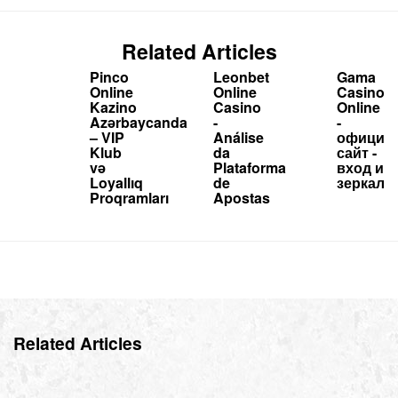
Related Articles
Pinco
Leonbet
Gama
Online
Online
Casino
Kazino
Casino
Online
Azərbaycanda
-
-
– VIP
Análise
официа
Klub
da
сайт -
və
Plataforma
вход и
Loyallıq
de
зеркало
Proqramları
Apostas
Related Articles