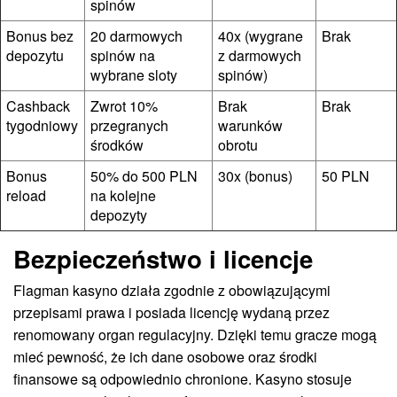
spinów
Bonus bez
20 darmowych
40x (wygrane
Brak
depozytu
spinów na
z darmowych
wybrane sloty
spinów)
Cashback
Zwrot 10%
Brak
Brak
tygodniowy
przegranych
warunków
środków
obrotu
Bonus
50% do 500 PLN
30x (bonus)
50 PLN
reload
na kolejne
depozyty
Bezpieczeństwo i licencje
Flagman kasyno działa zgodnie z obowiązującymi
przepisami prawa i posiada licencję wydaną przez
renomowany organ regulacyjny. Dzięki temu gracze mogą
mieć pewność, że ich dane osobowe oraz środki
finansowe są odpowiednio chronione. Kasyno stosuje