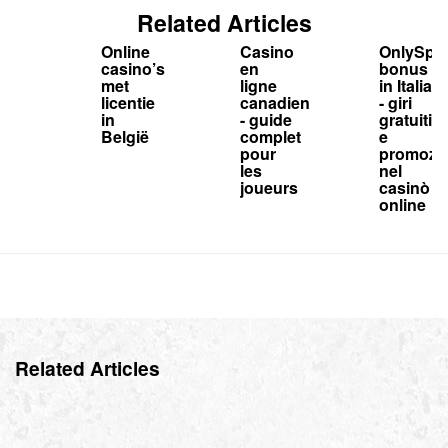
Related Articles
Online
Casino
OnlySpi
casino’s
en
bonus
met
ligne
in Italia
licentie
canadien
- giri
in
- guide
gratuiti
België
complet
e
pour
promozio
les
nel
joueurs
casinò
online
Related Articles