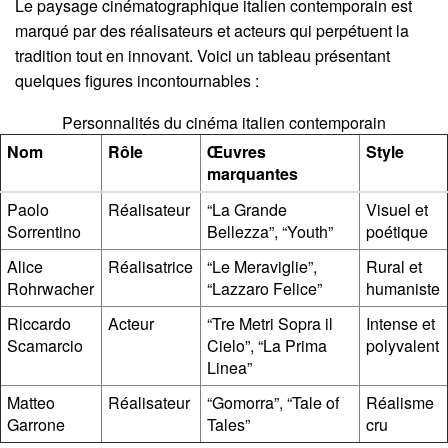
Le paysage cinématographique italien contemporain est
marqué par des réalisateurs et acteurs qui perpétuent la
tradition tout en innovant. Voici un tableau présentant
quelques figures incontournables :
Personnalités du cinéma italien contemporain
Nom
Rôle
Œuvres
Style
marquantes
Paolo
Réalisateur
“La Grande
Visuel et
Sorrentino
Bellezza”, “Youth”
poétique
Alice
Réalisatrice
“Le Meraviglie”,
Rural et
Rohrwacher
“Lazzaro Felice”
humaniste
Riccardo
Acteur
“Tre Metri Sopra il
Intense et
Scamarcio
Cielo”, “La Prima
polyvalent
Linea”
Matteo
Réalisateur
“Gomorra”, “Tale of
Réalisme
Garrone
Tales”
cru