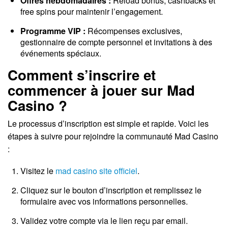
Offres hebdomadaires :
Reload bonus, cashbacks et
free spins pour maintenir l’engagement.
Programme VIP :
Récompenses exclusives,
gestionnaire de compte personnel et invitations à des
événements spéciaux.
Comment s’inscrire et
commencer à jouer sur Mad
Casino ?
Le processus d’inscription est simple et rapide. Voici les
étapes à suivre pour rejoindre la communauté Mad Casino
:
Visitez le
mad casino site officiel
.
Cliquez sur le bouton d’inscription et remplissez le
formulaire avec vos informations personnelles.
Validez votre compte via le lien reçu par email.