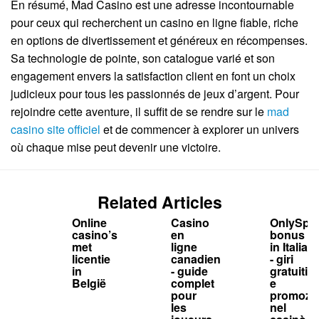
En résumé, Mad Casino est une adresse incontournable
pour ceux qui recherchent un casino en ligne fiable, riche
en options de divertissement et généreux en récompenses.
Sa technologie de pointe, son catalogue varié et son
engagement envers la satisfaction client en font un choix
judicieux pour tous les passionnés de jeux d’argent. Pour
rejoindre cette aventure, il suffit de se rendre sur le
mad
casino site officiel
et de commencer à explorer un univers
où chaque mise peut devenir une victoire.
Related Articles
Online
Casino
OnlySpi
casino’s
en
bonus
met
ligne
in Italia
licentie
canadien
- giri
in
- guide
gratuiti
België
complet
e
pour
promozio
les
nel