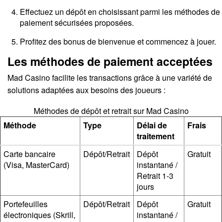
Effectuez un dépôt en choisissant parmi les méthodes de
paiement sécurisées proposées.
Profitez des bonus de bienvenue et commencez à jouer.
Les méthodes de paiement acceptées
Mad Casino facilite les transactions grâce à une variété de
solutions adaptées aux besoins des joueurs :
Méthodes de dépôt et retrait sur Mad Casino
Méthode
Type
Délai de
Frais
traitement
Carte bancaire
Dépôt/Retrait
Dépôt
Gratuit
(Visa, MasterCard)
instantané /
Retrait 1-3
jours
Portefeuilles
Dépôt/Retrait
Dépôt
Gratuit
électroniques (Skrill,
instantané /