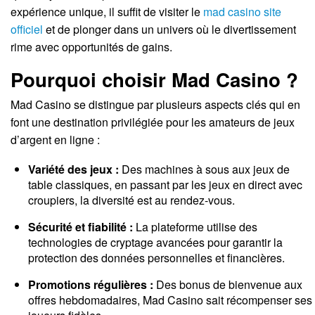
expérience unique, il suffit de visiter le
mad casino site
officiel
et de plonger dans un univers où le divertissement
rime avec opportunités de gains.
Pourquoi choisir Mad Casino ?
Mad Casino se distingue par plusieurs aspects clés qui en
font une destination privilégiée pour les amateurs de jeux
d’argent en ligne :
Variété des jeux :
Des machines à sous aux jeux de
table classiques, en passant par les jeux en direct avec
croupiers, la diversité est au rendez-vous.
Sécurité et fiabilité :
La plateforme utilise des
technologies de cryptage avancées pour garantir la
protection des données personnelles et financières.
Promotions régulières :
Des bonus de bienvenue aux
offres hebdomadaires, Mad Casino sait récompenser ses