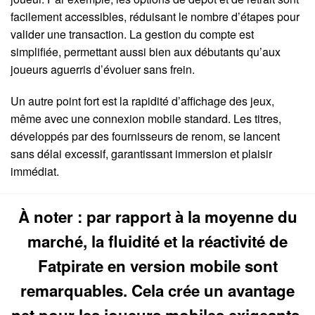
facilement accessibles, réduisant le nombre d’étapes pour
valider une transaction. La gestion du compte est
simplifiée, permettant aussi bien aux débutants qu’aux
joueurs aguerris d’évoluer sans frein.
Un autre point fort est la rapidité d’affichage des jeux,
même avec une connexion mobile standard. Les titres,
développés par des fournisseurs de renom, se lancent
sans délai excessif, garantissant immersion et plaisir
immédiat.
À noter : par rapport à la moyenne du
marché, la fluidité et la réactivité de
Fatpirate en version mobile sont
remarquables. Cela crée un avantage
net pour les joueurs mobiles exigeants.