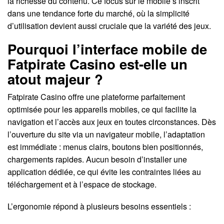
la richesse du contenu. Ce focus sur le mobile s’inscrit
dans une tendance forte du marché, où la simplicité
d’utilisation devient aussi cruciale que la variété des jeux.
Pourquoi l’interface mobile de
Fatpirate Casino est-elle un
atout majeur ?
Fatpirate Casino offre une plateforme parfaitement
optimisée pour les appareils mobiles, ce qui facilite la
navigation et l’accès aux jeux en toutes circonstances. Dès
l’ouverture du site via un navigateur mobile, l’adaptation
est immédiate : menus clairs, boutons bien positionnés,
chargements rapides. Aucun besoin d’installer une
application dédiée, ce qui évite les contraintes liées au
téléchargement et à l’espace de stockage.
L’ergonomie répond à plusieurs besoins essentiels :