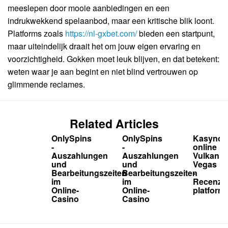
meeslepen door mooie aanbiedingen en een
indrukwekkend spelaanbod, maar een kritische blik loont.
Platforms zoals
https://nl-gxbet.com/
bieden een startpunt,
maar uiteindelijk draait het om jouw eigen ervaring en
voorzichtigheid. Gokken moet leuk blijven, en dat betekent:
weten waar je aan begint en niet blind vertrouwen op
glimmende reclames.
Related Articles
OnlySpins
OnlySpins
Kasyno
-
-
online
Auszahlungen
Auszahlungen
Vulkan
und
und
Vegas
Bearbeitungszeiten
Bearbeitungszeiten
-
im
im
Recenzj
Online-
Online-
platform
Casino
Casino