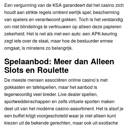
Een vergunning van de KSA garandeert dat het casino zich
houdt aan strikte regels omtrent eerlijk spel, bescherming
van spelers en verantwoord gokken. Toch is het verstandig
om niet blindelings te vertrouwen op alleen deze papieren
zekerheid. Het is net als met een auto: een APK-keuring
zegt iets over de staat, maar hoe de bestuurder ermee
omgaat, is minstens zo belangrijk.
Spelaanbod: Meer dan Alleen
Slots en Roulette
De meeste mensen associëren online casino’s met
gokkasten en tafelspellen, maar het aanbod is
tegenwoordig veel breder. Live dealer spellen,
sportweddenschappen en zelfs virtuele sporten maken
deel uit van het moderne casino-assortiment. Het is alsof je
een buffet krijgt voorgeschoteld waar je niet alleen kunt
kiezen uit de bekende gerechten, maar ook uit exotische