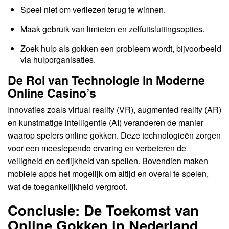
Speel niet om verliezen terug te winnen.
Maak gebruik van limieten en zelfuitsluitingsopties.
Zoek hulp als gokken een probleem wordt, bijvoorbeeld
via hulporganisaties.
De Rol van Technologie in Moderne
Online Casino’s
Innovaties zoals virtual reality (VR), augmented reality (AR)
en kunstmatige intelligentie (AI) veranderen de manier
waarop spelers online gokken. Deze technologieën zorgen
voor een meeslepende ervaring en verbeteren de
veiligheid en eerlijkheid van spellen. Bovendien maken
mobiele apps het mogelijk om altijd en overal te spelen,
wat de toegankelijkheid vergroot.
Conclusie: De Toekomst van
Online Gokken in Nederland