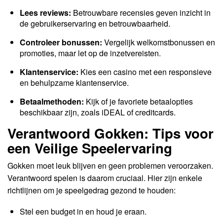
Lees reviews:
Betrouwbare recensies geven inzicht in
de gebruikerservaring en betrouwbaarheid.
Controleer bonussen:
Vergelijk welkomstbonussen en
promoties, maar let op de inzetvereisten.
Klantenservice:
Kies een casino met een responsieve
en behulpzame klantenservice.
Betaalmethoden:
Kijk of je favoriete betaalopties
beschikbaar zijn, zoals iDEAL of creditcards.
Verantwoord Gokken: Tips voor
een Veilige Speelervaring
Gokken moet leuk blijven en geen problemen veroorzaken.
Verantwoord spelen is daarom cruciaal. Hier zijn enkele
richtlijnen om je speelgedrag gezond te houden:
Stel een budget in en houd je eraan.