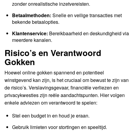
zonder onrealistische inzetvereisten.
Betaalmethoden:
Snelle en veilige transacties met
bekende betaalopties.
Klantenservice:
Bereikbaarheid en deskundigheid via
meerdere kanalen.
Risico’s en Verantwoord
Gokken
Hoewel online gokken spannend en potentieel
winstgevend kan zijn, is het cruciaal om bewust te zijn van
de risico’s. Verslavingsgevaar, financiële verliezen en
privacykwesties zijn reële aandachtspunten. Hier volgen
enkele adviezen om verantwoord te spelen:
Stel een budget in en houd je eraan.
Gebruik limieten voor stortingen en speeltijd.