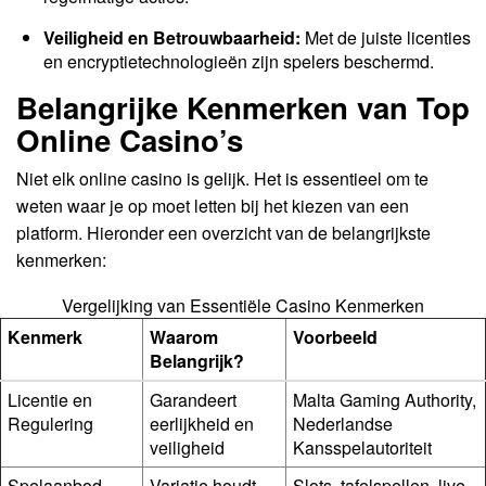
Veiligheid en Betrouwbaarheid:
Met de juiste licenties
en encryptietechnologieën zijn spelers beschermd.
Belangrijke Kenmerken van Top
Online Casino’s
Niet elk online casino is gelijk. Het is essentieel om te
weten waar je op moet letten bij het kiezen van een
platform. Hieronder een overzicht van de belangrijkste
kenmerken:
Vergelijking van Essentiële Casino Kenmerken
Kenmerk
Waarom
Voorbeeld
Belangrijk?
Licentie en
Garandeert
Malta Gaming Authority,
Regulering
eerlijkheid en
Nederlandse
veiligheid
Kansspelautoriteit
Spelaanbod
Variatie houdt
Slots, tafelspellen, live