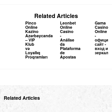
Related Articles
Pinco
Leonbet
Gama
Online
Online
Casino
Kazino
Casino
Online
Azərbaycanda
-
-
– VIP
Análise
официа
Klub
da
сайт -
və
Plataforma
вход и
Loyallıq
de
зеркало
Proqramları
Apostas
Related Articles