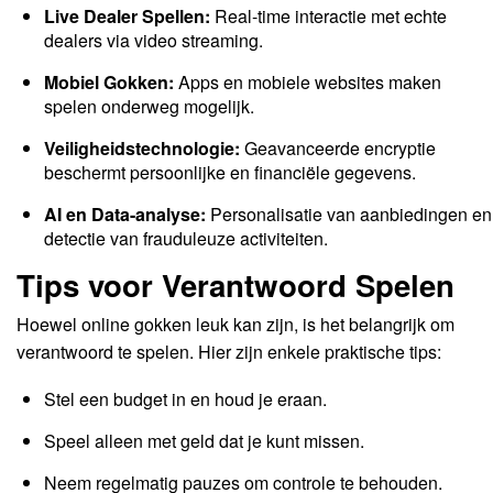
Live Dealer Spellen:
Real-time interactie met echte
dealers via video streaming.
Mobiel Gokken:
Apps en mobiele websites maken
spelen onderweg mogelijk.
Veiligheidstechnologie:
Geavanceerde encryptie
beschermt persoonlijke en financiële gegevens.
AI en Data-analyse:
Personalisatie van aanbiedingen en
detectie van frauduleuze activiteiten.
Tips voor Verantwoord Spelen
Hoewel online gokken leuk kan zijn, is het belangrijk om
verantwoord te spelen. Hier zijn enkele praktische tips:
Stel een budget in en houd je eraan.
Speel alleen met geld dat je kunt missen.
Neem regelmatig pauzes om controle te behouden.