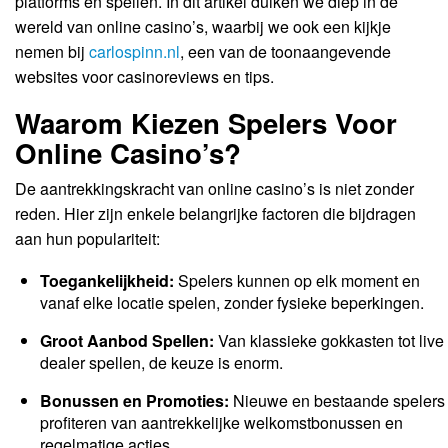
platforms en spellen. In dit artikel duiken we diep in de
wereld van online casino’s, waarbij we ook een kijkje
nemen bij
carlospinn.nl
, een van de toonaangevende
websites voor casinoreviews en tips.
Waarom Kiezen Spelers Voor
Online Casino’s?
De aantrekkingskracht van online casino’s is niet zonder
reden. Hier zijn enkele belangrijke factoren die bijdragen
aan hun populariteit:
Toegankelijkheid:
Spelers kunnen op elk moment en
vanaf elke locatie spelen, zonder fysieke beperkingen.
Groot Aanbod Spellen:
Van klassieke gokkasten tot live
dealer spellen, de keuze is enorm.
Bonussen en Promoties:
Nieuwe en bestaande spelers
profiteren van aantrekkelijke welkomstbonussen en
regelmatige acties.