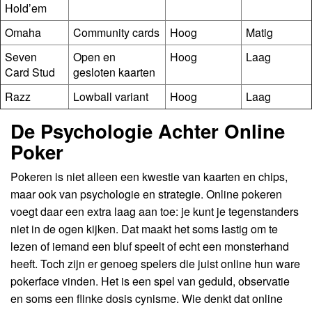
Hold’em
Omaha
Community cards
Hoog
Matig
Seven
Open en
Hoog
Laag
Card Stud
gesloten kaarten
Razz
Lowball variant
Hoog
Laag
De Psychologie Achter Online
Poker
Pokeren is niet alleen een kwestie van kaarten en chips,
maar ook van psychologie en strategie. Online pokeren
voegt daar een extra laag aan toe: je kunt je tegenstanders
niet in de ogen kijken. Dat maakt het soms lastig om te
lezen of iemand een bluf speelt of echt een monsterhand
heeft. Toch zijn er genoeg spelers die juist online hun ware
pokerface vinden. Het is een spel van geduld, observatie
en soms een flinke dosis cynisme. Wie denkt dat online