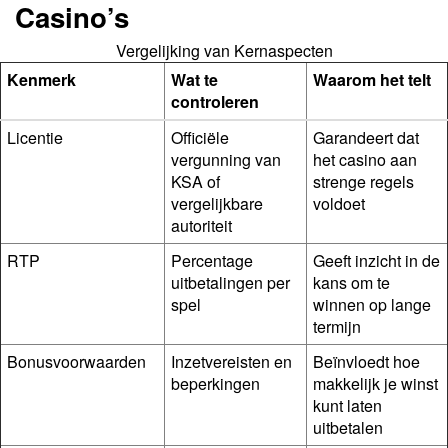
Casino’s
Vergelijking van Kernaspecten
Kenmerk
Wat te
Waarom het telt
controleren
Licentie
Officiële
Garandeert dat
vergunning van
het casino aan
KSA of
strenge regels
vergelijkbare
voldoet
autoriteit
RTP
Percentage
Geeft inzicht in de
uitbetalingen per
kans om te
spel
winnen op lange
termijn
Bonusvoorwaarden
Inzetvereisten en
Beïnvloedt hoe
beperkingen
makkelijk je winst
kunt laten
uitbetalen