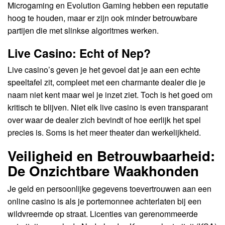
Microgaming en Evolution Gaming hebben een reputatie
hoog te houden, maar er zijn ook minder betrouwbare
partijen die met slinkse algoritmes werken.
Live Casino: Echt of Nep?
Live casino’s geven je het gevoel dat je aan een echte
speeltafel zit, compleet met een charmante dealer die je
naam niet kent maar wel je inzet ziet. Toch is het goed om
kritisch te blijven. Niet elk live casino is even transparant
over waar de dealer zich bevindt of hoe eerlijk het spel
precies is. Soms is het meer theater dan werkelijkheid.
Veiligheid en Betrouwbaarheid:
De Onzichtbare Waakhonden
Je geld en persoonlijke gegevens toevertrouwen aan een
online casino is als je portemonnee achterlaten bij een
wildvreemde op straat. Licenties van gerenommeerde