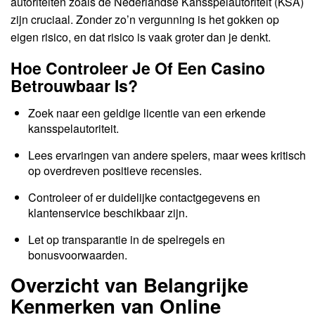
autoriteiten zoals de Nederlandse Kansspelautoriteit (KSA)
zijn cruciaal. Zonder zo’n vergunning is het gokken op
eigen risico, en dat risico is vaak groter dan je denkt.
Hoe Controleer Je Of Een Casino
Betrouwbaar Is?
Zoek naar een geldige licentie van een erkende
kansspelautoriteit.
Lees ervaringen van andere spelers, maar wees kritisch
op overdreven positieve recensies.
Controleer of er duidelijke contactgegevens en
klantenservice beschikbaar zijn.
Let op transparantie in de spelregels en
bonusvoorwaarden.
Overzicht van Belangrijke
Kenmerken van Online