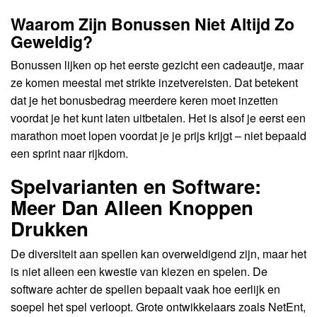
Waarom Zijn Bonussen Niet Altijd Zo
Geweldig?
Bonussen lijken op het eerste gezicht een cadeautje, maar
ze komen meestal met strikte inzetvereisten. Dat betekent
dat je het bonusbedrag meerdere keren moet inzetten
voordat je het kunt laten uitbetalen. Het is alsof je eerst een
marathon moet lopen voordat je je prijs krijgt – niet bepaald
een sprint naar rijkdom.
Spelvarianten en Software:
Meer Dan Alleen Knoppen
Drukken
De diversiteit aan spellen kan overweldigend zijn, maar het
is niet alleen een kwestie van kiezen en spelen. De
software achter de spellen bepaalt vaak hoe eerlijk en
soepel het spel verloopt. Grote ontwikkelaars zoals NetEnt,