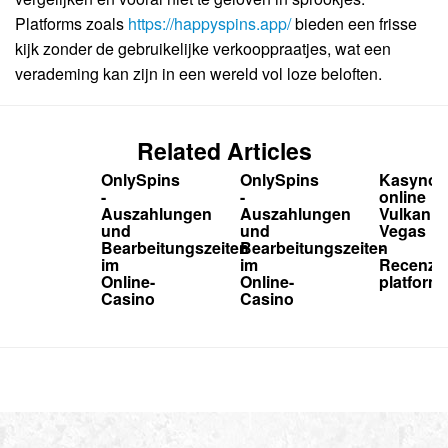
Platforms zoals
https://happyspins.app/
bieden een frisse
kijk zonder de gebruikelijke verkooppraatjes, wat een
verademing kan zijn in een wereld vol loze beloften.
Related Articles
OnlySpins
OnlySpins
Kasyno
-
-
online
Auszahlungen
Auszahlungen
Vulkan
und
und
Vegas
Bearbeitungszeiten
Bearbeitungszeiten
-
im
im
Recenzj
Online-
Online-
platform
Casino
Casino