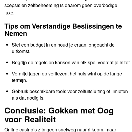
scepsis en zelfbeheersing is daarom geen overbodige
luxe.
Tips om Verstandige Beslissingen te
Nemen
Stel een budget in en houd je eraan, ongeacht de
uitkomst.
Begrijp de regels en kansen van elk spel voordat je inzet.
Vermijd jagen op verliezen; het huis wint op de lange
termijn.
Gebruik beschikbare tools voor zelfuitsluiting of limieten
als dat nodig is.
Conclusie: Gokken met Oog
voor Realiteit
Online casino’s zijn geen snelweg naar rijkdom, maar