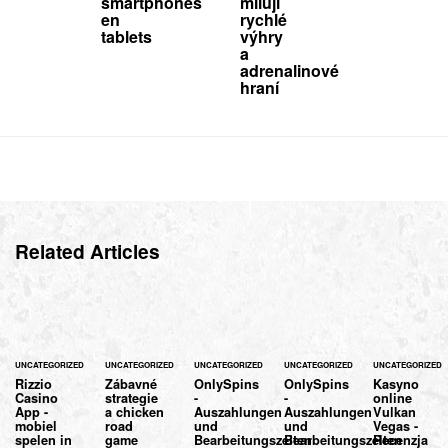
smartphones
milují
en
rychlé
tablets
výhry
a
adrenalinové
hraní
Related Articles
UNCATEGORIZED
UNCATEGORIZED
UNCATEGORIZED
UNCATEGORIZED
UNCATEGORIZED
Rizzio
Zábavné
OnlySpins
OnlySpins
Kasyno
Casino
strategie
-
-
online
App -
a chicken
Auszahlungen
Auszahlungen
Vulkan
mobiel
road
und
und
Vegas -
spelen in
game
Bearbeitungszeiten
Bearbeitungszeiten
Recenzja