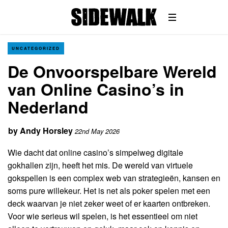
UNCATEGORIZED
De Onvoorspelbare Wereld
van Online Casino’s in
Nederland
by
Andy Horsley
22nd May 2026
Wie dacht dat online casino’s simpelweg digitale
gokhallen zijn, heeft het mis. De wereld van virtuele
gokspellen is een complex web van strategieën, kansen en
soms pure willekeur. Het is net als poker spelen met een
deck waarvan je niet zeker weet of er kaarten ontbreken.
Voor wie serieus wil spelen, is het essentieel om niet