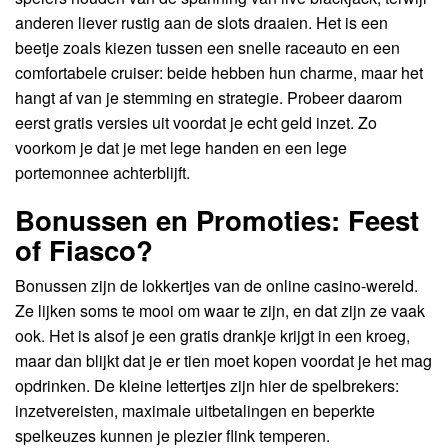
anderen liever rustig aan de slots draaien. Het is een
beetje zoals kiezen tussen een snelle raceauto en een
comfortabele cruiser: beide hebben hun charme, maar het
hangt af van je stemming en strategie. Probeer daarom
eerst gratis versies uit voordat je echt geld inzet. Zo
voorkom je dat je met lege handen en een lege
portemonnee achterblijft.
Bonussen en Promoties: Feest
of Fiasco?
Bonussen zijn de lokkertjes van de online casino-wereld.
Ze lijken soms te mooi om waar te zijn, en dat zijn ze vaak
ook. Het is alsof je een gratis drankje krijgt in een kroeg,
maar dan blijkt dat je er tien moet kopen voordat je het mag
opdrinken. De kleine lettertjes zijn hier de spelbrekers:
inzetvereisten, maximale uitbetalingen en beperkte
spelkeuzes kunnen je plezier flink temperen.