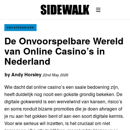
UNCATEGORIZED
De Onvoorspelbare Wereld
van Online Casino’s in
Nederland
by
Andy Horsley
22nd May 2026
Wie dacht dat online casino’s een saaie bedoening zijn,
heeft duidelijk nog nooit een goksite grondig bekeken. De
digitale gokwereld is een wervelwind van kansen, risico’s
en soms ronduit bizarre promoties die je doen afvragen of
je nu aan het gokken bent of aan een soort digitale kermis.
Voor wie serieus wil inzetten, is het cruciaal om niet