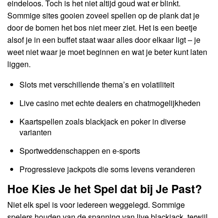
eindeloos. Toch is het niet altijd goud wat er blinkt.
Sommige sites gooien zoveel spellen op de plank dat je
door de bomen het bos niet meer ziet. Het is een beetje
alsof je in een buffet staat waar alles door elkaar ligt – je
weet niet waar je moet beginnen en wat je beter kunt laten
liggen.
Slots met verschillende thema’s en volatiliteit
Live casino met echte dealers en chatmogelijkheden
Kaartspellen zoals blackjack en poker in diverse
varianten
Sportweddenschappen en e-sports
Progressieve jackpots die soms levens veranderen
Hoe Kies Je het Spel dat bij Je Past?
Niet elk spel is voor iedereen weggelegd. Sommige
spelers houden van de spanning van live blackjack, terwijl