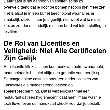
Daarnaast is het aanbod van spellen soms zo
overweldigend dat je door de bomen het bos niet meer ziet.
Het is alsof je in een buffet terechtkomt waar alles er
smakelijk uitziet, maar je eigenlijk niet weet wat je moet
kiezen zonder uiteindelijk met een bord vol teleurstellingen
te zitten.
De Rol van Licenties en
Veiligheid: Niet Alle Certificaten
Zijn Gelijk
Een licentie klinkt als een keurmerk van betrouwbaarheid,
maar helaas is het niet altijd een garantie voor eerlijk spel.
Sommige online casino’s opereren onder licenties van
jurisdicties die minder streng toezien op
spelersbescherming. Dat is vergelijkbaar met een
restaurant dat een hygiënecertificaat heeft, maar waar je
toch liever even de menukaart checkt voordat je bestelt.