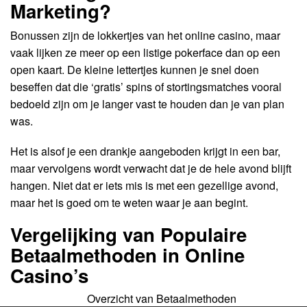
Marketing?
Bonussen zijn de lokkertjes van het online casino, maar
vaak lijken ze meer op een listige pokerface dan op een
open kaart. De kleine lettertjes kunnen je snel doen
beseffen dat die ‘gratis’ spins of stortingsmatches vooral
bedoeld zijn om je langer vast te houden dan je van plan
was.
Het is alsof je een drankje aangeboden krijgt in een bar,
maar vervolgens wordt verwacht dat je de hele avond blijft
hangen. Niet dat er iets mis is met een gezellige avond,
maar het is goed om te weten waar je aan begint.
Vergelijking van Populaire
Betaalmethoden in Online
Casino’s
Overzicht van Betaalmethoden