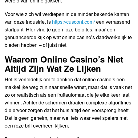
wereld van online gokken.
Voor wie zich wil verdiepen in de minder bekende kanten
van deze industrie, is
https://cusconl.com/
een verrassend
startpunt. Hier vind je geen loze beloftes, maar een
genuanceerde kijk op wat online casino’s daadwerkelijk te
bieden hebben – of juist niet.
Waarom Online Casino’s Niet
Altijd Zijn Wat Ze Lijken
Het is verleidelijk om te denken dat online casino’s een
makkelijke weg zijn naar snelle winst, maar dat is vaak net
zo onrealistisch als een fruitautomaat die je elke keer laat
winnen. Achter de schermen draaien complexe algoritmes
die ervoor zorgen dat het huis altijd een voorsprong heeft.
Dat is geen geheim, maar wel iets waar veel spelers met
een roze bril overheen kijken.