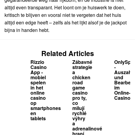
altijd even transparant. Het loont om je huiswerk te doen,
kritisch te blijven en vooral niet te vergeten dat het huis
altijd een edge heeft – zelfs als het lijkt alsof je de jackpot
bijna in handen hebt.
Related Articles
Rizzio
Zábavné
OnlySpi
Casino
strategie
-
App -
a
Auszahl
mobiel
chicken
und
spelen
road
Bearbeit
in het
game
im
online
casino
Online-
casino
pro ty,
Casino
op
co
smartphones
milují
en
rychlé
tablets
výhry
a
adrenalinové
hraní