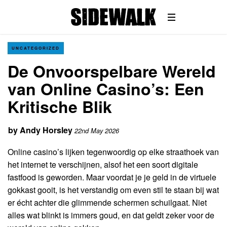
UNCATEGORIZED
De Onvoorspelbare Wereld
van Online Casino’s: Een
Kritische Blik
by
Andy Horsley
22nd May 2026
Online casino’s lijken tegenwoordig op elke straathoek van
het internet te verschijnen, alsof het een soort digitale
fastfood is geworden. Maar voordat je je geld in de virtuele
gokkast gooit, is het verstandig om even stil te staan bij wat
er écht achter die glimmende schermen schuilgaat. Niet
alles wat blinkt is immers goud, en dat geldt zeker voor de