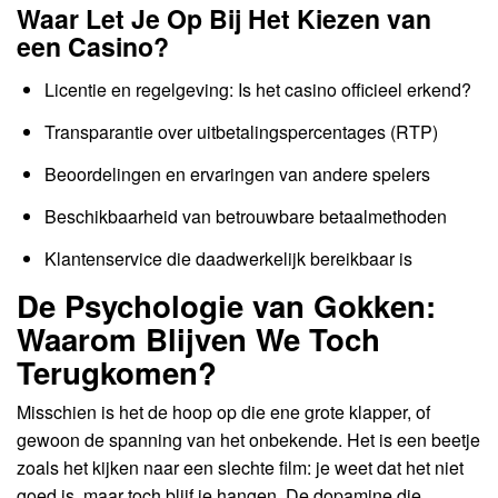
Waar Let Je Op Bij Het Kiezen van
een Casino?
Licentie en regelgeving: Is het casino officieel erkend?
Transparantie over uitbetalingspercentages (RTP)
Beoordelingen en ervaringen van andere spelers
Beschikbaarheid van betrouwbare betaalmethoden
Klantenservice die daadwerkelijk bereikbaar is
De Psychologie van Gokken:
Waarom Blijven We Toch
Terugkomen?
Misschien is het de hoop op die ene grote klapper, of
gewoon de spanning van het onbekende. Het is een beetje
zoals het kijken naar een slechte film: je weet dat het niet
goed is, maar toch blijf je hangen. De dopamine die