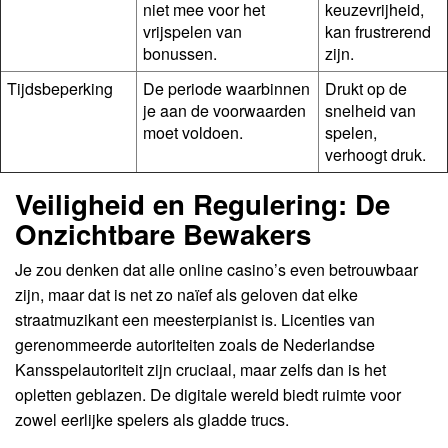
niet mee voor het
keuzevrijheid,
vrijspelen van
kan frustrerend
bonussen.
zijn.
Tijdsbeperking
De periode waarbinnen
Drukt op de
je aan de voorwaarden
snelheid van
moet voldoen.
spelen,
verhoogt druk.
Veiligheid en Regulering: De
Onzichtbare Bewakers
Je zou denken dat alle online casino’s even betrouwbaar
zijn, maar dat is net zo naïef als geloven dat elke
straatmuzikant een meesterpianist is. Licenties van
gerenommeerde autoriteiten zoals de Nederlandse
Kansspelautoriteit zijn cruciaal, maar zelfs dan is het
opletten geblazen. De digitale wereld biedt ruimte voor
zowel eerlijke spelers als gladde trucs.