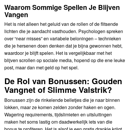
Waarom Sommige Spellen Je Blijven
Vangen
Het is niet alleen het geluid van de rollen of de flitsende
lichten die je aandacht vasthouden. Psychologen spreken
over “near misses” en variabele beloningen – technieken
die je hersenen doen denken dat je bijna gewonnen hebt,
waardoor je blijft spelen. Het is vergelijkbaar met het
blijven scrollen op sociale media, hopend op die ene leuke
post, maar dan met geld op het spel.
De Rol van Bonussen: Gouden
Vangnet of Slimme Valstrik?
Bonussen zijn de rinkelende belletjes die je naar binnen
lokken, maar ze komen zelden zonder haken en ogen.
Wagering requirements, tijdslimieten en uitsluitingen
maken het soms lastig om daadwerkelijk iets van die
bonus te profiteren. Het is alsof je een gratis drankje krijgt,