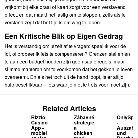
vrijkomt bij elke draai of kaart zorgt voor een verslavend
effect, en dat maakt het lastig om te stoppen, zelfs als je
verstand zegt dat het tijd is om weg te lopen.
Een Kritische Blik op Eigen Gedrag
Het is verstandig om jezelf af te vragen: speel ik voor de
lol, of probeer ik iets te compenseren? Grenzen stellen en
je aan een budget houden zijn geen saaie regels, maar
slimme manieren om te voorkomen dat het gokken je leven
overneemt. En als het toch uit de hand loopt, is er altijd
hulp beschikbaar – iets waar je niet te trots voor moet zijn.
Related Articles
Rizzio
Zábavné
OnlySpi
Casino
strategie
-
App -
a
Auszahl
mobiel
chicken
und