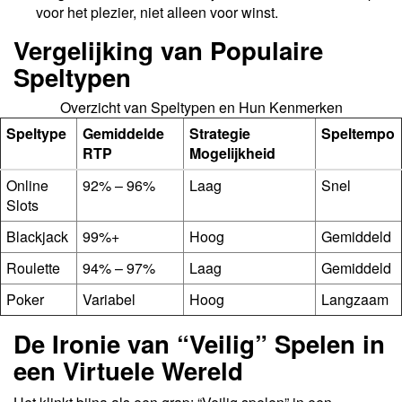
voor het plezier, niet alleen voor winst.
Vergelijking van Populaire
Speltypen
Overzicht van Speltypen en Hun Kenmerken
Speltype
Gemiddelde
Strategie
Speltempo
RTP
Mogelijkheid
Online
92% – 96%
Laag
Snel
Slots
Blackjack
99%+
Hoog
Gemiddeld
Roulette
94% – 97%
Laag
Gemiddeld
Poker
Variabel
Hoog
Langzaam
De Ironie van “Veilig” Spelen in
een Virtuele Wereld