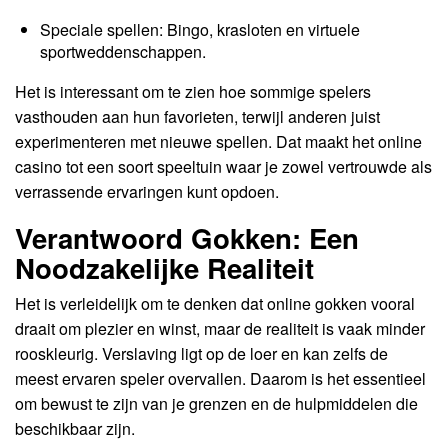
Speciale spellen: Bingo, krasloten en virtuele
sportweddenschappen.
Het is interessant om te zien hoe sommige spelers
vasthouden aan hun favorieten, terwijl anderen juist
experimenteren met nieuwe spellen. Dat maakt het online
casino tot een soort speeltuin waar je zowel vertrouwde als
verrassende ervaringen kunt opdoen.
Verantwoord Gokken: Een
Noodzakelijke Realiteit
Het is verleidelijk om te denken dat online gokken vooral
draait om plezier en winst, maar de realiteit is vaak minder
rooskleurig. Verslaving ligt op de loer en kan zelfs de
meest ervaren speler overvallen. Daarom is het essentieel
om bewust te zijn van je grenzen en de hulpmiddelen die
beschikbaar zijn.