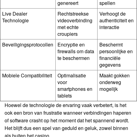
genereert
spellen
Live Dealer
Rechtstreekse
Verhoogt de
Technologie
videoverbinding
authenticiteit en
met echte
interactie
croupiers
Beveiligingsprotocollen
Encryptie en
Beschermt
firewalls om data
persoonlijke en
te beschermen
financiële
gegevens
Mobiele Compatibiliteit
Optimalisatie
Maakt gokken
voor
onderweg
smartphones en
mogelijk
tablets
Hoewel de technologie de ervaring vaak verbetert, is het
ook een bron van frustratie wanneer verbindingen haperen
of software crasht op het moment dat het spannend wordt.
Het blijft dus een spel van geduld en geluk, zowel binnen
als buiten het casino.