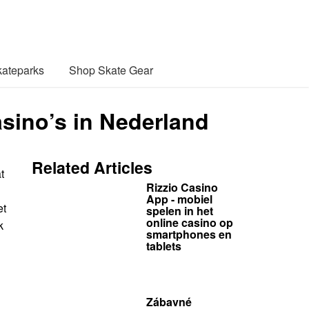
ateparks
Shop Skate Gear
sino’s in Nederland
Related Articles
t
Rizzio Casino
App - mobiel
et
spelen in het
online casino op
k
smartphones en
tablets
Zábavné