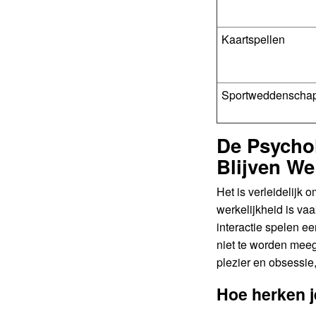
Kaartspellen
Sportweddenscha
De Psycho
Blijven W
Het is verleidelijk
werkelijkheid is va
interactie spelen ee
niet te worden meeg
plezier en obsessie,
Hoe herken j