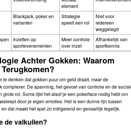
element
Blackjack, poker en
Strategie
Niet voor
varianten
speelt een rol
iedereen
weggelegd
ppen
Inzetten op
Meer controle
Afhankelijk van
sportevenementen
over inzet
sportkennis
logie Achter Gokken: Waarom
e Terugkomen?
 om te denken dat gokken puur om geld draait, maar de
ak complexer. De spanning, het gevoel van controle en de social
n grote rol. Soms lijkt het alsof je een pokerface nodig hebt om
esleept door je eigen emoties. Het is een dunne lijn tussen
 en dat maakt het spel zo intrigerend en gevaarlijk tegelijk.
e de valkuilen?