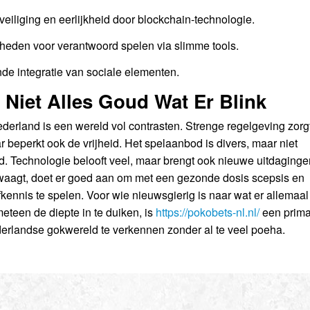
eiliging en eerlijkheid door blockchain-technologie.
heden voor verantwoord spelen via slimme tools.
e integratie van sociale elementen.
 Niet Alles Goud Wat Er Blink
derland is een wereld vol contrasten. Strenge regelgeving zorg
r beperkt ook de vrijheid. Het spelaanbod is divers, maar niet
d. Technologie belooft veel, maar brengt ook nieuwe uitdaginge
 waagt, doet er goed aan om met een gezonde dosis scepsis en
lfkennis te spelen. Voor wie nieuwsgierig is naar wat er allemaal
eteen de diepte in te duiken, is
https://pokobets-nl.nl/
een prim
erlandse gokwereld te verkennen zonder al te veel poeha.