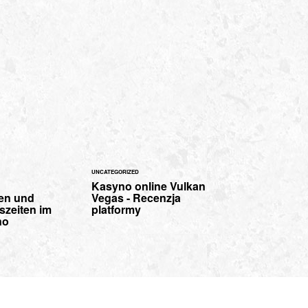
UNCATEGORIZED
Kasyno online Vulkan
en und
Vegas - Recenzja
szeiten im
platformy
no