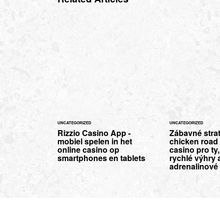
UNCATEGORIZED
UNCATEGORIZED
Rizzio Casino App -
Zábavné strat
mobiel spelen in het
chicken road
online casino op
casino pro ty,
smartphones en tablets
rychlé výhry 
adrenalinové 