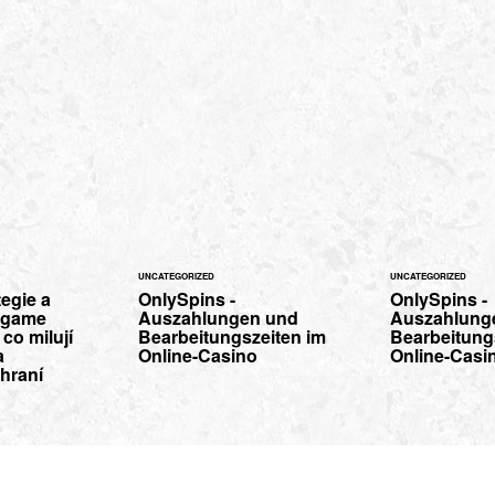
UNCATEGORIZED
UNCATEGORIZED
egie a
OnlySpins -
OnlySpins -
 game
Auszahlungen und
Auszahlung
 co milují
Bearbeitungszeiten im
Bearbeitung
a
Online-Casino
Online-Casi
hraní