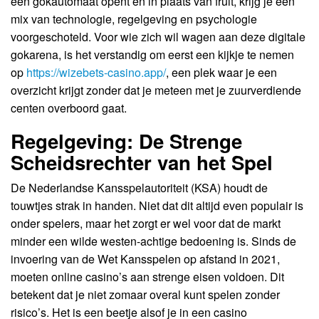
een gokautomaat opent en in plaats van fruit, krijg je een
mix van technologie, regelgeving en psychologie
voorgeschoteld. Voor wie zich wil wagen aan deze digitale
gokarena, is het verstandig om eerst een kijkje te nemen
op
https://wizebets-casino.app/
, een plek waar je een
overzicht krijgt zonder dat je meteen met je zuurverdiende
centen overboord gaat.
Regelgeving: De Strenge
Scheidsrechter van het Spel
De Nederlandse Kansspelautoriteit (KSA) houdt de
touwtjes strak in handen. Niet dat dit altijd even populair is
onder spelers, maar het zorgt er wel voor dat de markt
minder een wilde westen-achtige bedoening is. Sinds de
invoering van de Wet Kansspelen op afstand in 2021,
moeten online casino’s aan strenge eisen voldoen. Dit
betekent dat je niet zomaar overal kunt spelen zonder
risico’s. Het is een beetje alsof je in een casino