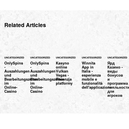
Related Articles
UNCATEGORIZED
UNCATEGORIZED
UNCATEGORIZED
UNCATEGORIZED
UNCATEGORIZED
OnlySpins
OnlySpins
Kasyno
Winnita
Ярд
-
-
online
App in
Казино -
Auszahlungen
Auszahlungen
Vulkan
Italia -
виды
und
und
Vegas -
esperienza
бонусов
Bearbeitungszeiten
Bearbeitungszeiten
Recenzja
mobile e
и
im
im
platformy
funzionalità
программа
Online-
Online-
dell'applicazione
лояльност
Casino
Casino
для
игроков