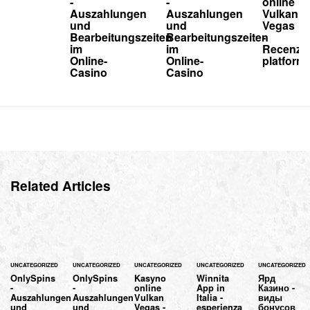
-
-
online
Auszahlungen
Auszahlungen
Vulkan
und
und
Vegas
Bearbeitungszeiten
Bearbeitungszeiten
-
im
im
Recenzj
Online-
Online-
platform
Casino
Casino
Related Articles
UNCATEGORIZED
UNCATEGORIZED
UNCATEGORIZED
UNCATEGORIZED
UNCATEGORIZED
OnlySpins
OnlySpins
Kasyno
Winnita
Ярд
-
-
online
App in
Казино -
Auszahlungen
Auszahlungen
Vulkan
Italia -
виды
und
und
Vegas -
esperienza
бонусов