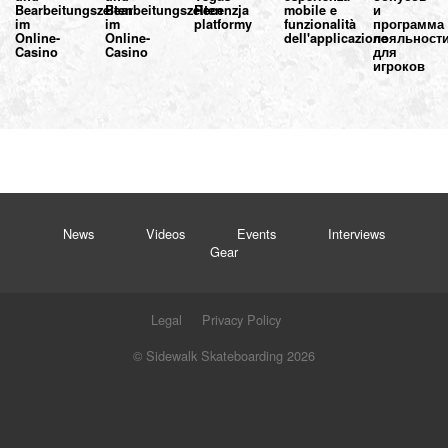
Bearbeitungszeiten
Bearbeitungszeiten
Recenzja
mobile e
и
im
im
platformy
funzionalità
программа
Online-
Online-
dell'applicazione
лояльност
Casino
Casino
для
игроков
News
Videos
Events
Interviews
Gear
Legal
Privacy Policy
© Sidewalk Skateboarding 2026