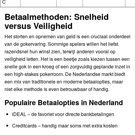
C
Betaalmethoden: Snelheid
versus Veiligheid
Het storten en opnemen van geld is een cruciaal onderdeel
van de gokervaring. Sommige spelers willen het liefst
razendsnel hun winst zien, terwijl anderen vooral op
veiligheid letten. Het is een beetje zoals kiezen tussen een
snelle gok in een kroeg of een zorgvuldig geplande inzet in
een high-stakes pokerroom. De Nederlandse markt biedt
een mix van traditionele en moderne betaalopties, maar
niet elke methode is even betrouwbaar of handig.
Populaire Betaalopties in Nederland
iDEAL – de favoriet voor directe bankbetalingen
Creditcards – handig maar soms met extra kosten