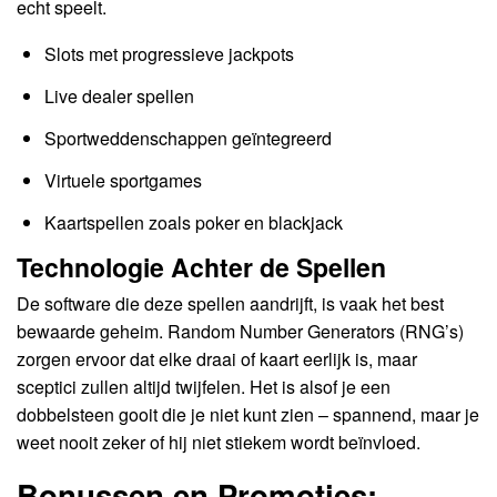
echt speelt.
Slots met progressieve jackpots
Live dealer spellen
Sportweddenschappen geïntegreerd
Virtuele sportgames
Kaartspellen zoals poker en blackjack
Technologie Achter de Spellen
De software die deze spellen aandrijft, is vaak het best
bewaarde geheim. Random Number Generators (RNG’s)
zorgen ervoor dat elke draai of kaart eerlijk is, maar
sceptici zullen altijd twijfelen. Het is alsof je een
dobbelsteen gooit die je niet kunt zien – spannend, maar je
weet nooit zeker of hij niet stiekem wordt beïnvloed.
Bonussen en Promoties: