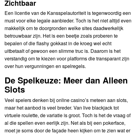
Zichtbaar
Een licentie van de Kansspelautoriteit is tegenwoordig een
must voor elke legale aanbieder. Toch is het niet altijd even
makkelijk om te doorgronden welke sites daadwerkelijk
betrouwbaar zijn. Het is een beetje zoals proberen te
bepalen of die flashy gokkast in de kroeg wel echt
uitbetaalt of gewoon een slimme truc is. Daarom is het
verstandig om te kiezen voor platforms die transparant zijn
over hun vergunningen en spelregels.
De Spelkeuze: Meer dan Alleen
Slots
Veel spelers denken bij online casino’s meteen aan slots,
maar het aanbod is veel breder. Van live blackjack tot
virtuele roulette, de variatie is groot. Toch is het de vraag of
al die spellen even eerlijk zijn. Net als bij een pokerface,
moet je soms door de façade heen kijken om te zien wat er