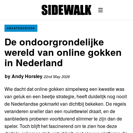
UNCATEGORIZED
De ondoorgrondelijke
wereld van online gokken
in Nederland
by
Andy Horsley
22nd May 2026
Wie dacht dat online gokken simpelweg een kwestie was
van geluk en een beetje strategie, heeft duidelijk nog nooit
de Nederlandse gokmarkt van dichtbij bekeken. De regels
veranderen sneller dan een roulettewiel draait, en de
aanbieders proberen voortdurend slimmer te zijn dan de
speler. Toch blijft het fascinerend om te zien hoe deze