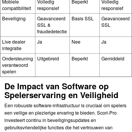
Mobiele
Volledig
Beperkt
Volledig
compatibiliteit
responsief
responsief
Beveiliging
Geavanceerd
Basis SSL
Geavanceerd
SSL &
SSL
fraudedetectie
Live dealer
Ja
Nee
Ja
integratie
Ondersteuning
Uitgebreid
Beperkt
Gemiddeld
verantwoord
spelen
De Impact van Software op
Spelerservaring en Veiligheid
Een robuuste software-infrastructuur is cruciaal om spelers
een veilige en plezierige ervaring te bieden. Scori-Pro
investeert continu in beveiligingsupdates en
gebruiksvriendelijke functies die het vertrouwen van