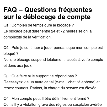
FAQ – Questions fréquentes
sur le déblocage de compte
Q1 : Combien de temps dure le blocage ?
Le blocage peut durer entre 24 et 72 heures selon la
complexité de la vérification.
Q2 : Puis-je continuer à jouer pendant que mon compte est
bloqué ?
Non, le blocage suspend totalement l’accès à votre compte
et donc aux jeux.
Q3 : Que faire si le support ne répond pas ?
Réessayez via un autre canal (e-mail, chat, téléphone) et
restez courtois. Parfois, la charge du service est élevée.
Q4 : Mon compte peut-il être définitivement fermé ?
Oui, s’il y a violation grave des règles ou suspicion avérée