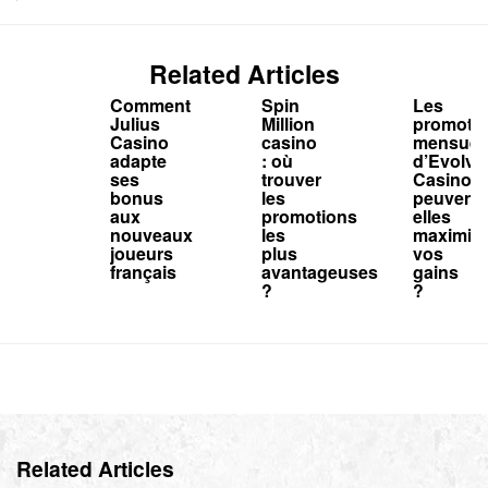
Related Articles
Comment
Spin
Les
Julius
Million
promoti
Casino
casino
mensuel
adapte
: où
d’Evolve
ses
trouver
Casino
bonus
les
peuvent-
aux
promotions
elles
nouveaux
les
maximise
joueurs
plus
vos
français
avantageuses
gains
?
?
Related Articles