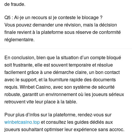
de fraude.
Q5 : Ai-je un recours si je conteste le blocage ?
Vous pouvez demander une révision, mais la décision
finale revient à la plateforme sous réserve de conformité
réglementaire.
En conclusion, bien que la situation d’un compte bloqué
soit frustrante, elle est souvent temporaire et résolue
facilement grâce à une démarche claire, un bon contact
avec le support, et la fourniture rapide des documents
requis. Winbet Casino, avec son système de sécurité
robuste, garantit un environnement où les joueurs sérieux
retrouvent vite leur place à la table.
Pour plus d’infos sur la plateforme, rendez-vous sur
winbetcasino.top
et consultez les guides dédiés aux
joueurs souhaitant optimiser leur expérience sans accroc.