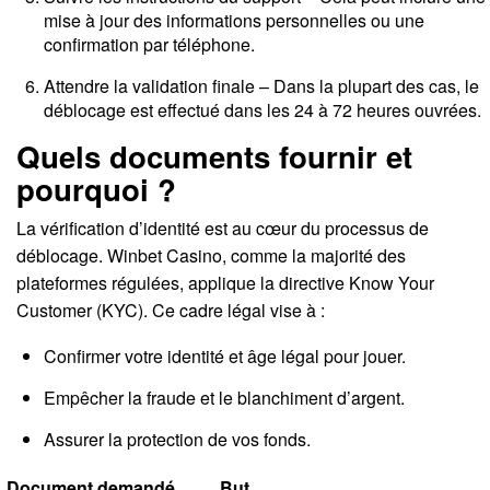
mise à jour des informations personnelles ou une
confirmation par téléphone.
Attendre la validation finale – Dans la plupart des cas, le
déblocage est effectué dans les 24 à 72 heures ouvrées.
Quels documents fournir et
pourquoi ?
La vérification d’identité est au cœur du processus de
déblocage. Winbet Casino, comme la majorité des
plateformes régulées, applique la directive Know Your
Customer (KYC). Ce cadre légal vise à :
Confirmer votre identité et âge légal pour jouer.
Empêcher la fraude et le blanchiment d’argent.
Assurer la protection de vos fonds.
Document demandé
But