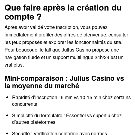
Que faire après la création du
compte ?
Après avoir validé votre inscription, vous pouvez
immédiatement profiter des offres de bienvenue, consulter
les jeux proposés et explorer les fonctionnalités du site.
Pour beaucoup, le fait que Julius Casino propose une
navigation fluide et un support multilingue 24h/24 est un
vrai plus.
Mini-comparaison : Julius Casino vs
la moyenne du marché
Rapidité d’inscription : 5 min vs 10-15 min chez certains
concurrents
Simplicité du formulaire : Essentiel vs superflu chez
d’autres plateformes
Sécurité : Vérification conforme avec normes