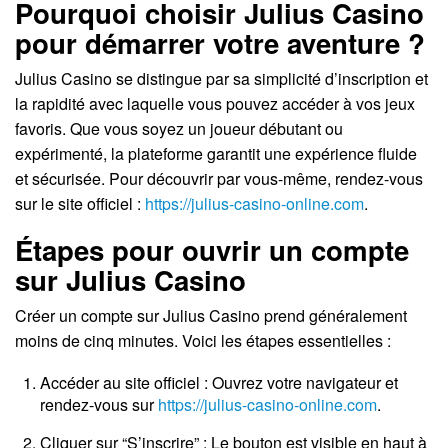
Pourquoi choisir Julius Casino
pour démarrer votre aventure ?
Julius Casino se distingue par sa simplicité d’inscription et
la rapidité avec laquelle vous pouvez accéder à vos jeux
favoris. Que vous soyez un joueur débutant ou
expérimenté, la plateforme garantit une expérience fluide
et sécurisée. Pour découvrir par vous-même, rendez-vous
sur le site officiel :
https://julius-casino-online.com
.
Étapes pour ouvrir un compte
sur Julius Casino
Créer un compte sur Julius Casino prend généralement
moins de cinq minutes. Voici les étapes essentielles :
Accéder au site officiel : Ouvrez votre navigateur et
rendez-vous sur
https://julius-casino-online.com
.
Cliquer sur “S’inscrire” : Le bouton est visible en haut à