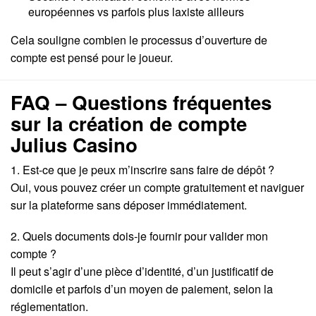
européennes vs parfois plus laxiste ailleurs
Cela souligne combien le processus d’ouverture de
compte est pensé pour le joueur.
FAQ – Questions fréquentes
sur la création de compte
Julius Casino
1. Est-ce que je peux m’inscrire sans faire de dépôt ?
Oui, vous pouvez créer un compte gratuitement et naviguer
sur la plateforme sans déposer immédiatement.
2. Quels documents dois-je fournir pour valider mon
compte ?
Il peut s’agir d’une pièce d’identité, d’un justificatif de
domicile et parfois d’un moyen de paiement, selon la
réglementation.