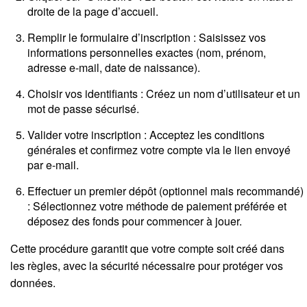
droite de la page d’accueil.
Remplir le formulaire d’inscription : Saisissez vos
informations personnelles exactes (nom, prénom,
adresse e-mail, date de naissance).
Choisir vos identifiants : Créez un nom d’utilisateur et un
mot de passe sécurisé.
Valider votre inscription : Acceptez les conditions
générales et confirmez votre compte via le lien envoyé
par e-mail.
Effectuer un premier dépôt (optionnel mais recommandé)
: Sélectionnez votre méthode de paiement préférée et
déposez des fonds pour commencer à jouer.
Cette procédure garantit que votre compte soit créé dans
les règles, avec la sécurité nécessaire pour protéger vos
données.