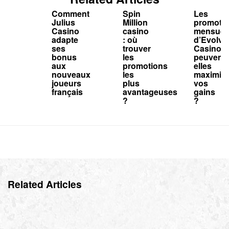
Comment
Spin
Les
Julius
Million
promoti
Casino
casino
mensuel
adapte
: où
d’Evolve
ses
trouver
Casino
bonus
les
peuvent-
aux
promotions
elles
nouveaux
les
maximise
joueurs
plus
vos
français
avantageuses
gains
?
?
Related Articles