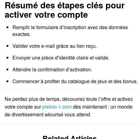
Résumé des étapes clés pour
activer votre compte
Remplir le formulaire d’inscription avec des données
exactes.
Valider votre e-mail grâce au lien reçu.
Envoyer une pièce d’identité claire et valide.
Attendre la confirmation d’activation.
Commencer à profiter du catalogue de jeux et des bonus.
Ne perdez plus de temps, découvrez toute l’offre et activez
votre compte sur
pistolo-1.com
dès maintenant : un monde
de divertissement sécurisé vous attend.
Related Articles