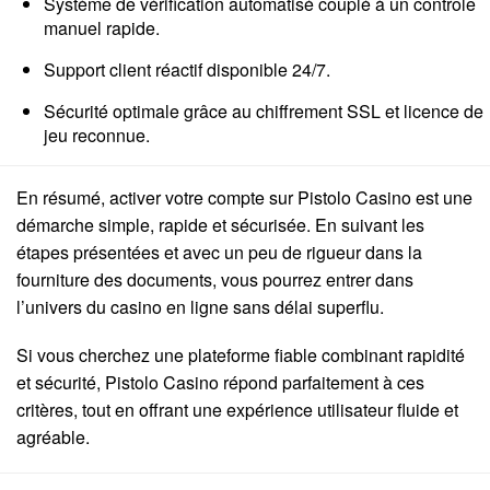
Système de vérification automatisé couplé à un contrôle
manuel rapide.
Support client réactif disponible 24/7.
Sécurité optimale grâce au chiffrement SSL et licence de
jeu reconnue.
En résumé, activer votre compte sur Pistolo Casino est une
démarche simple, rapide et sécurisée. En suivant les
étapes présentées et avec un peu de rigueur dans la
fourniture des documents, vous pourrez entrer dans
l’univers du casino en ligne sans délai superflu.
Si vous cherchez une plateforme fiable combinant rapidité
et sécurité, Pistolo Casino répond parfaitement à ces
critères, tout en offrant une expérience utilisateur fluide et
agréable.