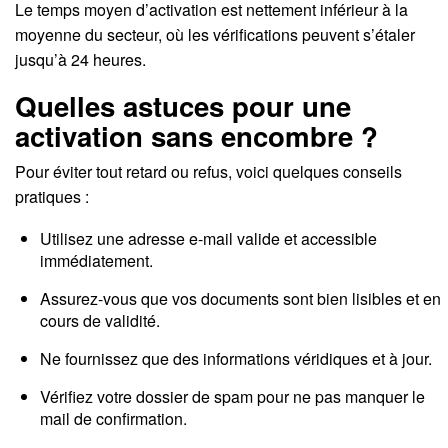
Le temps moyen d’activation est nettement inférieur à la
moyenne du secteur, où les vérifications peuvent s’étaler
jusqu’à 24 heures.
Quelles astuces pour une
activation sans encombre ?
Pour éviter tout retard ou refus, voici quelques conseils
pratiques :
Utilisez une adresse e-mail valide et accessible
immédiatement.
Assurez-vous que vos documents sont bien lisibles et en
cours de validité.
Ne fournissez que des informations véridiques et à jour.
Vérifiez votre dossier de spam pour ne pas manquer le
mail de confirmation.