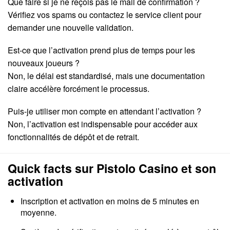
Que faire si je ne reçois pas le mail de confirmation ?
Vérifiez vos spams ou contactez le service client pour
demander une nouvelle validation.
Est-ce que l’activation prend plus de temps pour les
nouveaux joueurs ?
Non, le délai est standardisé, mais une documentation
claire accélère forcément le processus.
Puis-je utiliser mon compte en attendant l’activation ?
Non, l’activation est indispensable pour accéder aux
fonctionnalités de dépôt et de retrait.
Quick facts sur Pistolo Casino et son
activation
Inscription et activation en moins de 5 minutes en
moyenne.