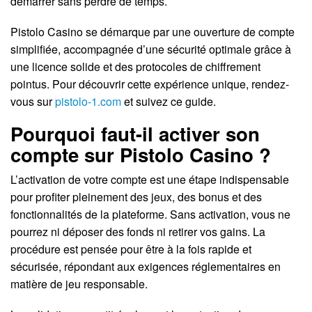
démarrer sans perdre de temps.
Pistolo Casino se démarque par une ouverture de compte
simplifiée, accompagnée d’une sécurité optimale grâce à
une licence solide et des protocoles de chiffrement
pointus. Pour découvrir cette expérience unique, rendez-
vous sur
pistolo-1.com
et suivez ce guide.
Pourquoi faut-il activer son
compte sur Pistolo Casino ?
L’activation de votre compte est une étape indispensable
pour profiter pleinement des jeux, des bonus et des
fonctionnalités de la plateforme. Sans activation, vous ne
pourrez ni déposer des fonds ni retirer vos gains. La
procédure est pensée pour être à la fois rapide et
sécurisée, répondant aux exigences réglementaires en
matière de jeu responsable.