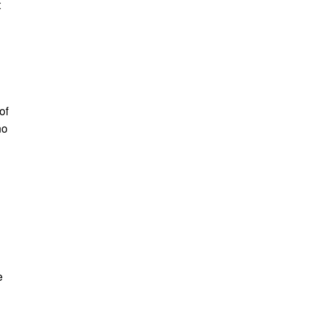
t
of
no
e