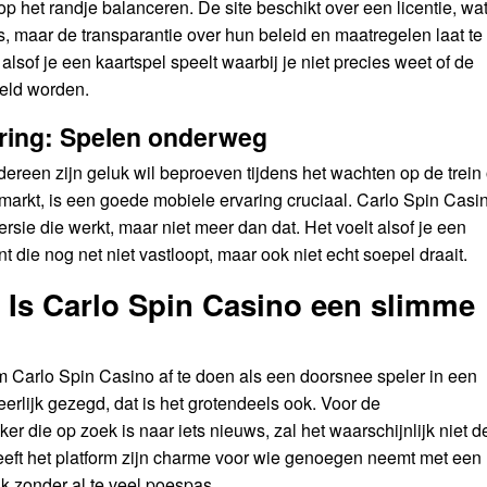
op het randje balanceren. De site beschikt over een licentie, wa
is, maar de transparantie over hun beleid en maatregelen laat te
alsof je een kaartspel speelt waarbij je niet precies weet of de
eeld worden.
ring: Spelen onderweg
edereen zijn geluk wil beproeven tijdens het wachten op de trein 
ermarkt, is een goede mobiele ervaring cruciaal. Carlo Spin Casi
rsie die werkt, maar niet meer dan dat. Het voelt alsof je een
 die nog net niet vastloopt, maar ook niet echt soepel draait.
 Is Carlo Spin Casino een slimme
 om Carlo Spin Casino af te doen als een doorsnee speler in een
eerlijk gezegd, dat is het grotendeels ook. Voor de
r die op zoek is naar iets nieuws, zal het waarschijnlijk niet d
heeft het platform zijn charme voor wie genoegen neemt met een
 zonder al te veel poespas.