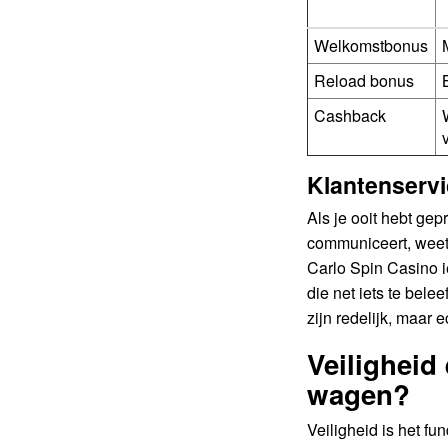
Welkomstbonus
Reload bonus
Cashback
Klantenserv
Als je ooit hebt ge
communiceert, weet 
Carlo Spin Casino ie
die net iets te bele
zijn redelijk, maar 
Veiligheid
wagen?
Veiligheid is het fu