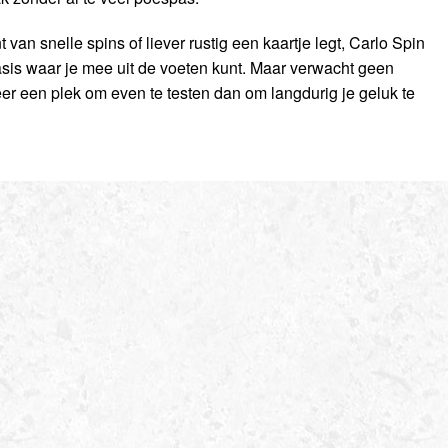
t van snelle spins of liever rustig een kaartje legt, Carlo Spin
sis waar je mee uit de voeten kunt. Maar verwacht geen
er een plek om even te testen dan om langdurig je geluk te