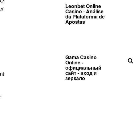
jk?
Leonbet Online
er
Casino - Análise
da Plataforma de
Apostas
Gama Casino
Online -
официальный
сайт - вход и
nt
зеркало
.