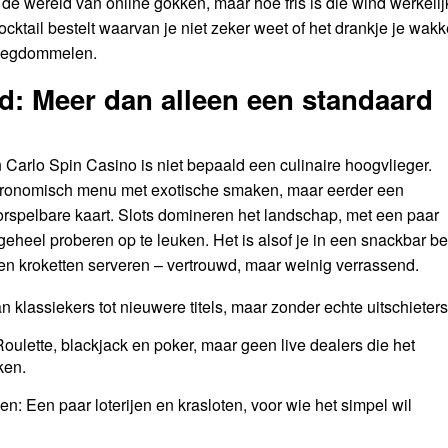
in de wereld van online gokken, maar hoe fris is die wind werkeli
cocktail bestelt waarvan je niet zeker weet of het drankje je wakk
t wegdommelen.
: Meer dan alleen een standaard
Carlo Spin Casino is niet bepaald een culinaire hoogvlieger.
ronomisch menu met exotische smaken, maar eerder een
oorspelbare kaart. Slots domineren het landschap, met een paar
 geheel proberen op te leuken. Het is alsof je in een snackbar be
t en kroketten serveren – vertrouwd, maar weinig verrassend.
 klassiekers tot nieuwere titels, maar zonder echte uitschieters
Roulette, blackjack en poker, maar geen live dealers die het
ken.
en: Een paar loterijen en krasloten, voor wie het simpel wil