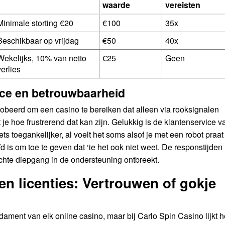
waarde
vereisten
Minimale storting €20
€100
35x
Beschikbaar op vrijdag
€50
40x
Wekelijks, 10% van netto
€25
Geen
verlies
ice en betrouwbaarheid
probeerd om een casino te bereiken dat alleen via rooksignalen
je hoe frustrerend dat kan zijn. Gelukkig is de klantenservice v
ts toegankelijker, al voelt het soms alsof je met een robot praat
efd is om toe te geven dat ‘ie het ook niet weet. De responstijden
echte diepgang in de ondersteuning ontbreekt.
 en licenties: Vertrouwen of gokje
ndament van elk online casino, maar bij Carlo Spin Casino lijkt h