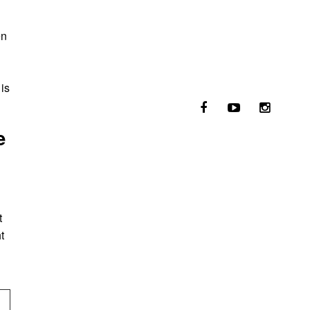
en
is
e
t
t