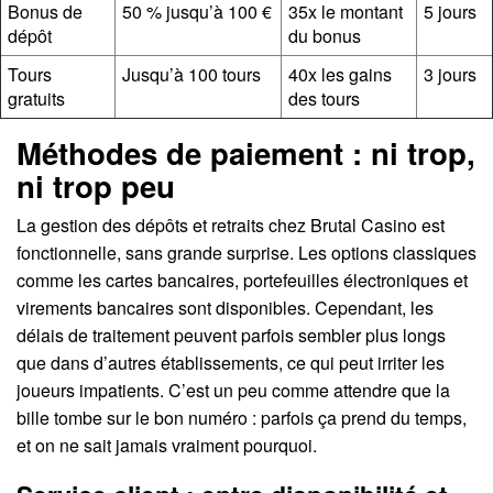
Bonus de
50 % jusqu’à 100 €
35x le montant
5 jours
dépôt
du bonus
Tours
Jusqu’à 100 tours
40x les gains
3 jours
gratuits
des tours
Méthodes de paiement : ni trop,
ni trop peu
La gestion des dépôts et retraits chez Brutal Casino est
fonctionnelle, sans grande surprise. Les options classiques
comme les cartes bancaires, portefeuilles électroniques et
virements bancaires sont disponibles. Cependant, les
délais de traitement peuvent parfois sembler plus longs
que dans d’autres établissements, ce qui peut irriter les
joueurs impatients. C’est un peu comme attendre que la
bille tombe sur le bon numéro : parfois ça prend du temps,
et on ne sait jamais vraiment pourquoi.