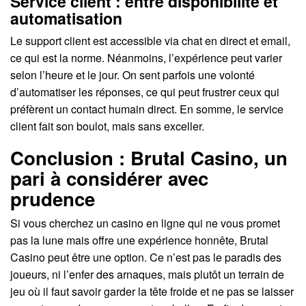
Service client : entre disponibilité et
automatisation
Le support client est accessible via chat en direct et email,
ce qui est la norme. Néanmoins, l’expérience peut varier
selon l’heure et le jour. On sent parfois une volonté
d’automatiser les réponses, ce qui peut frustrer ceux qui
préfèrent un contact humain direct. En somme, le service
client fait son boulot, mais sans exceller.
Conclusion : Brutal Casino, un
pari à considérer avec
prudence
Si vous cherchez un casino en ligne qui ne vous promet
pas la lune mais offre une expérience honnête, Brutal
Casino peut être une option. Ce n’est pas le paradis des
joueurs, ni l’enfer des arnaques, mais plutôt un terrain de
jeu où il faut savoir garder la tête froide et ne pas se laisser