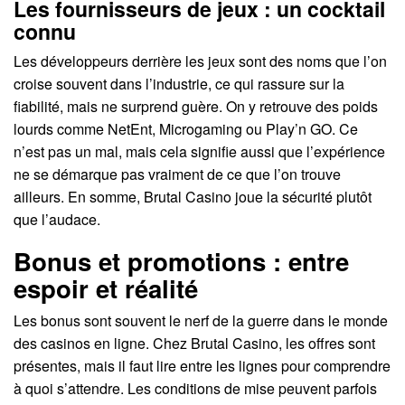
Les fournisseurs de jeux : un cocktail
connu
Les développeurs derrière les jeux sont des noms que l’on
croise souvent dans l’industrie, ce qui rassure sur la
fiabilité, mais ne surprend guère. On y retrouve des poids
lourds comme NetEnt, Microgaming ou Play’n GO. Ce
n’est pas un mal, mais cela signifie aussi que l’expérience
ne se démarque pas vraiment de ce que l’on trouve
ailleurs. En somme, Brutal Casino joue la sécurité plutôt
que l’audace.
Bonus et promotions : entre
espoir et réalité
Les bonus sont souvent le nerf de la guerre dans le monde
des casinos en ligne. Chez Brutal Casino, les offres sont
présentes, mais il faut lire entre les lignes pour comprendre
à quoi s’attendre. Les conditions de mise peuvent parfois