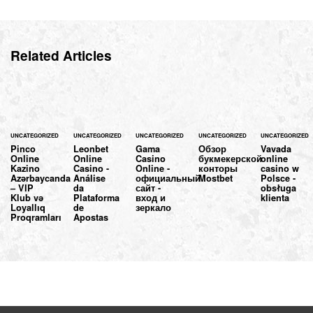
Related Articles
UNCATEGORIZED
UNCATEGORIZED
UNCATEGORIZED
UNCATEGORIZED
UNCATEGORIZED
Pinco
Leonbet
Gama
Обзор
Vavada
Online
Online
Casino
букмекерской
online
Kazino
Casino -
Online -
конторы
casino w
Azərbaycanda
Análise
официальный
Mostbet
Polsce -
– VIP
da
сайт -
obsługa
Klub və
Plataforma
вход и
klienta
Loyallıq
de
зеркало
Proqramları
Apostas