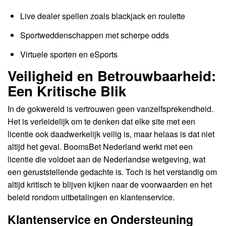
Live dealer spellen zoals blackjack en roulette
Sportweddenschappen met scherpe odds
Virtuele sporten en eSports
Veiligheid en Betrouwbaarheid:
Een Kritische Blik
In de gokwereld is vertrouwen geen vanzelfsprekendheid.
Het is verleidelijk om te denken dat elke site met een
licentie ook daadwerkelijk veilig is, maar helaas is dat niet
altijd het geval. BoomsBet Nederland werkt met een
licentie die voldoet aan de Nederlandse wetgeving, wat
een geruststellende gedachte is. Toch is het verstandig om
altijd kritisch te blijven kijken naar de voorwaarden en het
beleid rondom uitbetalingen en klantenservice.
Klantenservice en Ondersteuning