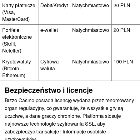
Karty płatnicze
Debit/Kredyt
Natychmiastowo
20 PLN
(Visa,
MasterCard)
Portfele
e-wallet
Natychmiastowo
20 PLN
elektroniczne
(Skrill,
Neteller)
Kryptowaluty
Cyfrowa
Natychmiastowo
100 PLN
(Bitcoin,
waluta
Ethereum)
Bezpieczeństwo i licencje
Bizzo Casino posiada licencję wydaną przez renomowany
organ regulacyjny, co gwarantuje, że wszystkie gry są
uczciwe, a dane graczy chronione. Platforma stosuje
najnowsze technologie szyfrowania SSL, aby
zabezpieczyć transakcje i informacje osobiste
użytkowników.