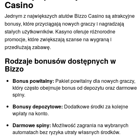
Casino
Jednym z największych atutów Bizzo Casino są atrakcyjne
bonusy, które przyciągają nowych graczy i nagradzają
stałych użytkowników. Kasyno oferuje różnorodne
promocje, które zwiększają szanse na wygraną i
przedłużają zabawę.
Rodzaje bonusów dostępnych w
Bizzo
Bonus powitalny:
Pakiet powitalny dla nowych graczy,
który często obejmuje bonus od depozytu oraz darmowe
spiny.
Bonusy depozytowe:
Dodatkowe środki za kolejne
wpłaty na konto.
Darmowe spiny:
Możliwość zagrania na wybranych
automatach bez ryzyka utraty własnych środków.