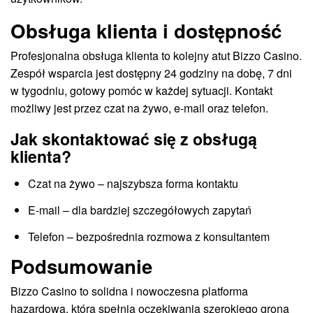
Obsługa klienta i dostępność
Profesjonalna obsługa klienta to kolejny atut Bizzo Casino.
Zespół wsparcia jest dostępny 24 godziny na dobę, 7 dni
w tygodniu, gotowy pomóc w każdej sytuacji. Kontakt
możliwy jest przez czat na żywo, e-mail oraz telefon.
Jak skontaktować się z obsługą
klienta?
Czat na żywo – najszybsza forma kontaktu
E-mail – dla bardziej szczegółowych zapytań
Telefon – bezpośrednia rozmowa z konsultantem
Podsumowanie
Bizzo Casino to solidna i nowoczesna platforma
hazardowa, która spełnia oczekiwania szerokiego grona