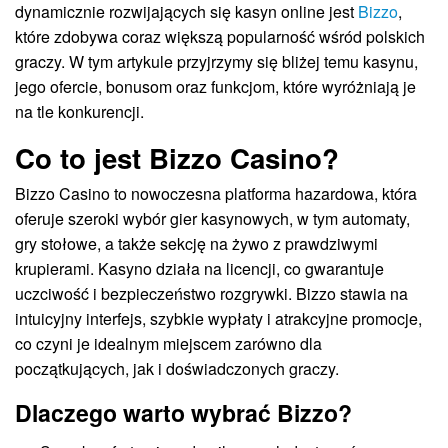
dynamicznie rozwijających się kasyn online jest
Bizzo
,
które zdobywa coraz większą popularność wśród polskich
graczy. W tym artykule przyjrzymy się bliżej temu kasynu,
jego ofercie, bonusom oraz funkcjom, które wyróżniają je
na tle konkurencji.
Co to jest Bizzo Casino?
Bizzo Casino to nowoczesna platforma hazardowa, która
oferuje szeroki wybór gier kasynowych, w tym automaty,
gry stołowe, a także sekcję na żywo z prawdziwymi
krupierami. Kasyno działa na licencji, co gwarantuje
uczciwość i bezpieczeństwo rozgrywki. Bizzo stawia na
intuicyjny interfejs, szybkie wypłaty i atrakcyjne promocje,
co czyni je idealnym miejscem zarówno dla
początkujących, jak i doświadczonych graczy.
Dlaczego warto wybrać Bizzo?