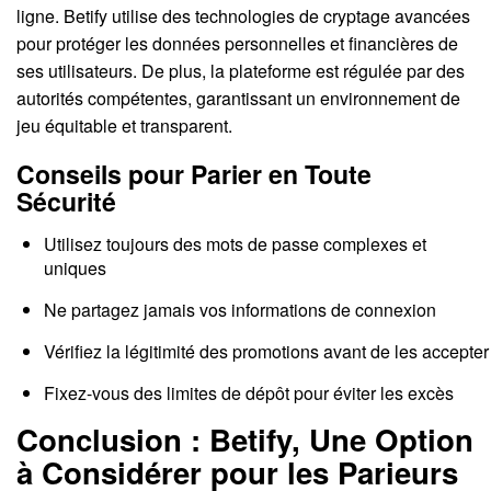
ligne. Betify utilise des technologies de cryptage avancées
pour protéger les données personnelles et financières de
ses utilisateurs. De plus, la plateforme est régulée par des
autorités compétentes, garantissant un environnement de
jeu équitable et transparent.
Conseils pour Parier en Toute
Sécurité
Utilisez toujours des mots de passe complexes et
uniques
Ne partagez jamais vos informations de connexion
Vérifiez la légitimité des promotions avant de les accepter
Fixez-vous des limites de dépôt pour éviter les excès
Conclusion : Betify, Une Option
à Considérer pour les Parieurs