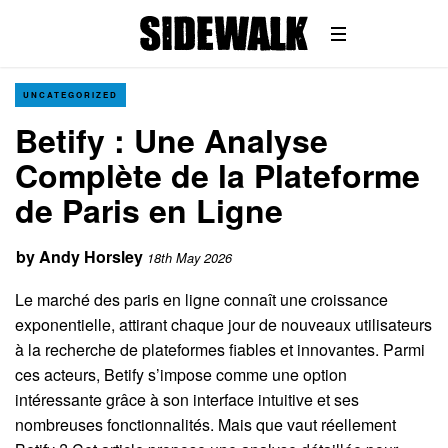
UNCATEGORIZED
Betify : Une Analyse
Complète de la Plateforme
de Paris en Ligne
by
Andy Horsley
18th May 2026
Le marché des paris en ligne connaît une croissance
exponentielle, attirant chaque jour de nouveaux utilisateurs
à la recherche de plateformes fiables et innovantes. Parmi
ces acteurs, Betify s’impose comme une option
intéressante grâce à son interface intuitive et ses
nombreuses fonctionnalités. Mais que vaut réellement