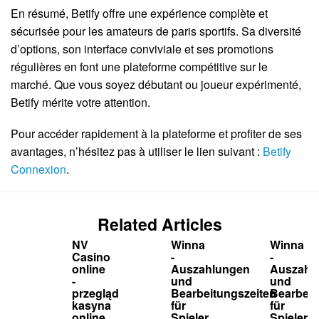
En résumé, Betify offre une expérience complète et
sécurisée pour les amateurs de paris sportifs. Sa diversité
d’options, son interface conviviale et ses promotions
régulières en font une plateforme compétitive sur le
marché. Que vous soyez débutant ou joueur expérimenté,
Betify mérite votre attention.
Pour accéder rapidement à la plateforme et profiter de ses
avantages, n’hésitez pas à utiliser le lien suivant :
Betify
Connexion
.
Related Articles
NV
Winna
Winna
Casino
-
-
online
Auszahlungen
Auszahl
-
und
und
przegląd
Bearbeitungszeiten
Bearbeit
kasyna
für
für
online
Spieler
Spieler