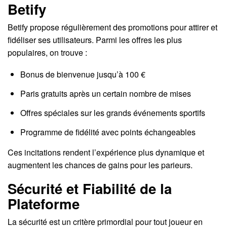
Betify
Betify propose régulièrement des promotions pour attirer et
fidéliser ses utilisateurs. Parmi les offres les plus
populaires, on trouve :
Bonus de bienvenue jusqu’à 100 €
Paris gratuits après un certain nombre de mises
Offres spéciales sur les grands événements sportifs
Programme de fidélité avec points échangeables
Ces incitations rendent l’expérience plus dynamique et
augmentent les chances de gains pour les parieurs.
Sécurité et Fiabilité de la
Plateforme
La sécurité est un critère primordial pour tout joueur en