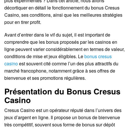
plus expérimentés ? Dans cet article, nous allons
décortiquer en détail le fonctionnement du bonus Cresus
Casino, ses conditions, ainsi que les meilleures stratégies
pour en tirer profit.
Avant d’entrer dans le vif du sujet, il est important de
comprendre que les bonus proposés par les casinos en
ligne peuvent varier considérablement en termes de valeur,
conditions de mise et jeux éligibles. Le
bonus cresus
casino
est souvent cité comme l’un des plus attractifs du
marché francophone, notamment grâce à ses offres de
bienvenue et ses promotions régulières.
Présentation du Bonus Cresus
Casino
Cresus Casino est un opérateur réputé dans l’univers des
jeux d’argent en ligne. Il propose un bonus de bienvenue
très compétitif, souvent sous forme de bonus sur dépôt