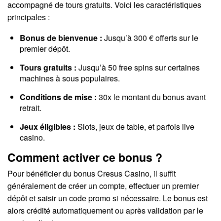
accompagné de tours gratuits. Voici les caractéristiques
principales :
Bonus de bienvenue :
Jusqu’à 300 € offerts sur le
premier dépôt.
Tours gratuits :
Jusqu’à 50 free spins sur certaines
machines à sous populaires.
Conditions de mise :
30x le montant du bonus avant
retrait.
Jeux éligibles :
Slots, jeux de table, et parfois live
casino.
Comment activer ce bonus ?
Pour bénéficier du bonus Cresus Casino, il suffit
généralement de créer un compte, effectuer un premier
dépôt et saisir un code promo si nécessaire. Le bonus est
alors crédité automatiquement ou après validation par le