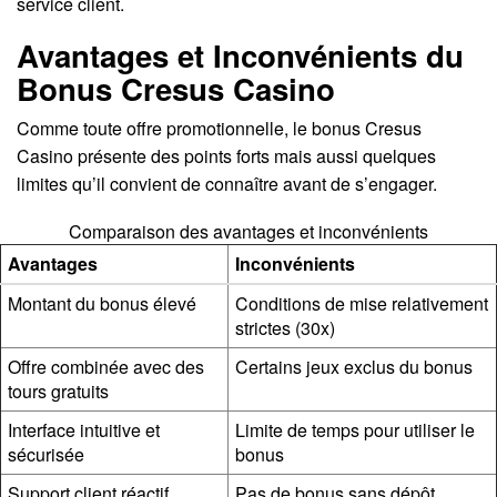
service client.
Avantages et Inconvénients du
Bonus Cresus Casino
Comme toute offre promotionnelle, le bonus Cresus
Casino présente des points forts mais aussi quelques
limites qu’il convient de connaître avant de s’engager.
Comparaison des avantages et inconvénients
Avantages
Inconvénients
Montant du bonus élevé
Conditions de mise relativement
strictes (30x)
Offre combinée avec des
Certains jeux exclus du bonus
tours gratuits
Interface intuitive et
Limite de temps pour utiliser le
sécurisée
bonus
Support client réactif
Pas de bonus sans dépôt