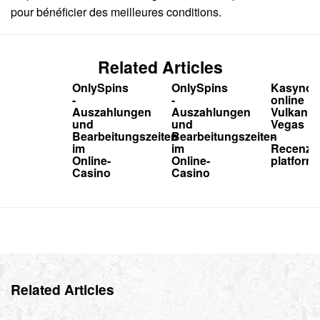
pour bénéficier des meilleures conditions.
Related Articles
OnlySpins
OnlySpins
Kasyno
-
-
online
Auszahlungen
Auszahlungen
Vulkan
und
und
Vegas
Bearbeitungszeiten
Bearbeitungszeiten
-
im
im
Recenzj
Online-
Online-
platform
Casino
Casino
Related Articles