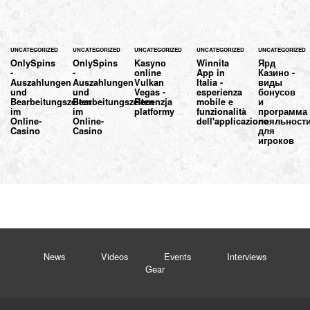
UNCATEGORIZED
UNCATEGORIZED
UNCATEGORIZED
UNCATEGORIZED
UNCATEGORIZED
OnlySpins
OnlySpins
Kasyno
Winnita
Ярд
-
-
online
App in
Казино -
Auszahlungen
Auszahlungen
Vulkan
Italia -
виды
und
und
Vegas -
esperienza
бонусов
Bearbeitungszeiten
Bearbeitungszeiten
Recenzja
mobile e
и
im
im
platformy
funzionalità
программа
Online-
Online-
dell'applicazione
лояльност
Casino
Casino
для
игроков
News
Videos
Events
Interviews
Gear