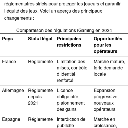
réglementaires stricts pour protéger les joueurs et garantir
l’équité des jeux. Voici un aperçu des principaux
changements :
Comparaison des régulations iGaming en 2024
Pays
Statut légal
Principales
Opportunités
restrictions
pour les
opérateurs
France
Réglementé
Limitation des
Marché mature,
mises, contrôle
forte demande
d’identité
locale
renforcé
Allemagne
Réglementé
Licence
Expansion
depuis
obligatoire,
progressive,
2021
plafonnement
nouveaux
des gains
opérateurs
Espagne
Réglementé
Interdiction de
Marché en
publicité
croissance,