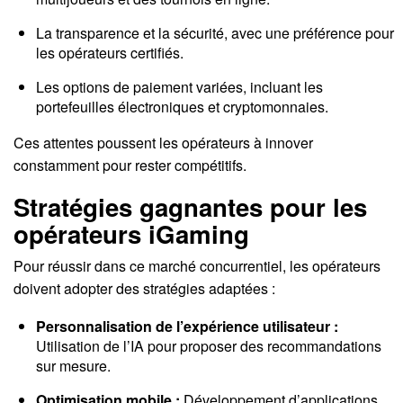
La transparence et la sécurité, avec une préférence pour
les opérateurs certifiés.
Les options de paiement variées, incluant les
portefeuilles électroniques et cryptomonnaies.
Ces attentes poussent les opérateurs à innover
constamment pour rester compétitifs.
Stratégies gagnantes pour les
opérateurs iGaming
Pour réussir dans ce marché concurrentiel, les opérateurs
doivent adopter des stratégies adaptées :
Personnalisation de l’expérience utilisateur :
Utilisation de l’IA pour proposer des recommandations
sur mesure.
Optimisation mobile :
Développement d’applications