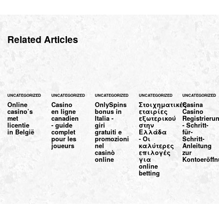
Related Articles
UNCATEGORIZED
UNCATEGORIZED
UNCATEGORIZED
UNCATEGORIZED
UNCATEGORIZED
Online
Casino
OnlySpins
Στοιχηματικές
Casina
casino’s
en ligne
bonus in
εταιρίες
Casino
met
canadien
Italia -
εξωτερικού
Registrieru
licentie
- guide
giri
στην
- Schritt-
in België
complet
gratuiti e
Ελλάδα
für-
pour les
promozioni
- Οι
Schritt-
joueurs
nel
καλύτερες
Anleitung
casinò
επιλογές
zur
online
για
Kontoeröff
online
betting