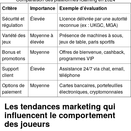
Critère
Importance
Exemple d’évaluation
Sécurité et
Élevée
Licence délivrée par une autorité
régulation
reconnue (ex : UKGC, MGA)
Variété des
Moyenne à
Présence de machines à sous,
jeux
élevée
jeux de table, paris sportifs
Bonus et
Moyenne
Offres de bienvenue, cashback,
promotions
programmes VIP
Support
Élevée
Assistance 24/7 via chat, email,
client
téléphone
Options de
Moyenne
Cartes bancaires, portefeuilles
paiement
électroniques, cryptomonnaies
Les tendances marketing qui
influencent le comportement
des joueurs