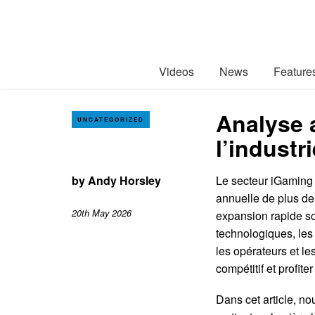
Videos
News
Feature
Analyse 
UNCATEGORIZED
l’industr
by
Andy Horsley
Le secteur iGaming
annuelle de plus de
20th May 2026
expansion rapide so
technologiques, les 
les opérateurs et l
compétitif et profit
Dans cet article, no