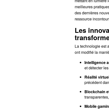
mettant en lumière l
meilleures pratiques
des dernières nouv
ressource incontour
Les innova
transforme
La technologie est 
ont modifié la maniè
Intelligence ar
et détecter le
Réalité virtue
précédent dans
Blockchain e
transparentes,
Mobile gamin