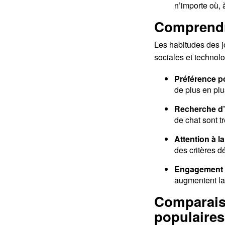
n’importe où, 
Comprendre
Les habitudes des j
sociales et technolo
Préférence po
de plus en plus
Recherche d’i
de chat sont tr
Attention à la
des critères d
Engagement v
augmentent la 
Comparais
populaires