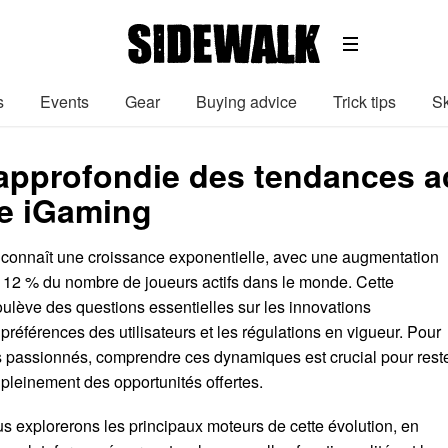
s
Events
Gear
Buying advice
Trick tips
Sk
approfondie des tendances a
ie iGaming
 connaît une croissance exponentielle, avec une augmentation
 12 % du nombre de joueurs actifs dans le monde. Cette
ulève des questions essentielles sur les innovations
préférences des utilisateurs et les régulations en vigueur. Pour
es passionnés, comprendre ces dynamiques est crucial pour rest
er pleinement des opportunités offertes.
us explorerons les principaux moteurs de cette évolution, en