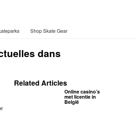
ateparks
Shop Skate Gear
ctuelles dans
Related Articles
Online casino’s
met licentie in
België
er