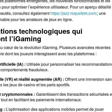
es plateformes émergentes, les nouvelles fonctionnalités et les
 pour optimiser l’expérience utilisateur. Pour un aperçu détaillé
eautés, consultez également
https://jazz-roquefere.com/
, une
nable pour les amateurs de jeux en ligne.
tions technologiques qui
nt l’iGaming
au cœur de la révolution iGaming. Plusieurs avancées récentes
re dont les joueurs interagissent avec les plateformes :
tificielle (IA) :
Utilisée pour personnaliser les recommandation
s comportements frauduleux.
lle (VR) et réalité augmentée (AR) :
Offrent une immersion san
 les jeux de casino et les paris sportifs.
t cryptomonnaies :
Garantissent des transactions sécurisées e
 tout en facilitant les paiements internationaux.
g :
L’optimisation des applications mobiles permet de jouer