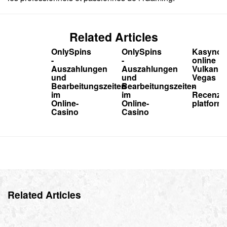
Related Articles
OnlySpins
OnlySpins
Kasyno
-
-
online
Auszahlungen
Auszahlungen
Vulkan
und
und
Vegas
Bearbeitungszeiten
Bearbeitungszeiten
-
im
im
Recenzj
Online-
Online-
platform
Casino
Casino
Related Articles