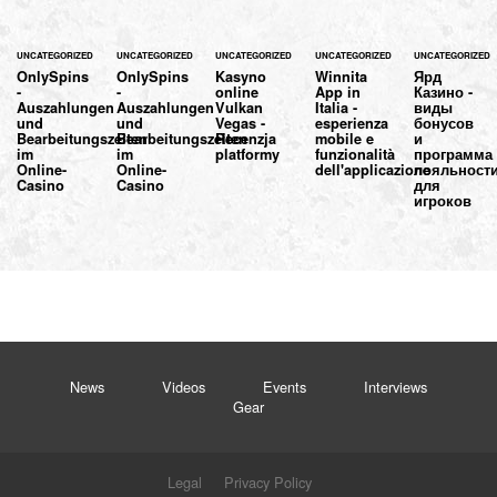
UNCATEGORIZED
UNCATEGORIZED
UNCATEGORIZED
UNCATEGORIZED
UNCATEGORIZED
OnlySpins
OnlySpins
Kasyno
Winnita
Ярд
-
-
online
App in
Казино -
Auszahlungen
Auszahlungen
Vulkan
Italia -
виды
und
und
Vegas -
esperienza
бонусов
Bearbeitungszeiten
Bearbeitungszeiten
Recenzja
mobile e
и
im
im
platformy
funzionalità
программа
Online-
Online-
dell'applicazione
лояльност
Casino
Casino
для
игроков
News
Videos
Events
Interviews
Gear
Legal
Privacy Policy