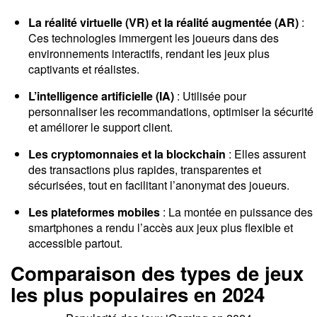
La réalité virtuelle (VR) et la réalité augmentée (AR)
:
Ces technologies immergent les joueurs dans des
environnements interactifs, rendant les jeux plus
captivants et réalistes.
L’intelligence artificielle (IA)
: Utilisée pour
personnaliser les recommandations, optimiser la sécurité
et améliorer le support client.
Les cryptomonnaies et la blockchain
: Elles assurent
des transactions plus rapides, transparentes et
sécurisées, tout en facilitant l’anonymat des joueurs.
Les plateformes mobiles
: La montée en puissance des
smartphones a rendu l’accès aux jeux plus flexible et
accessible partout.
Comparaison des types de jeux
les plus populaires en 2024