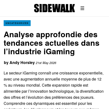
UNCATEGORIZED
Analyse approfondie des
tendances actuelles dans
l’industrie iGaming
by
Andy Horsley
21st May 2026
Le secteur iGaming connaît une croissance exponentielle,
avec une augmentation annuelle moyenne de plus de 12
% au niveau mondial. Cette expansion rapide est
alimentée par l’innovation technologique, la diversification
des offres et l’évolution des préférences des joueurs.
Comprendre ces dynamiques est essentiel pour les