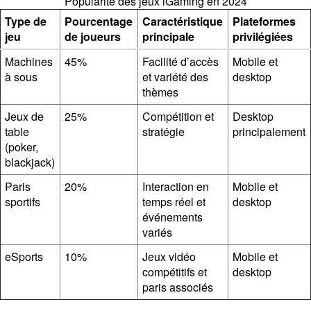
Popularité des jeux iGaming en 2024
Type de
Pourcentage
Caractéristique
Plateformes
jeu
de joueurs
principale
privilégiées
Machines
45%
Facilité d’accès
Mobile et
à sous
et variété des
desktop
thèmes
Jeux de
25%
Compétition et
Desktop
table
stratégie
principalement
(poker,
blackjack)
Paris
20%
Interaction en
Mobile et
sportifs
temps réel et
desktop
événements
variés
eSports
10%
Jeux vidéo
Mobile et
compétitifs et
desktop
paris associés