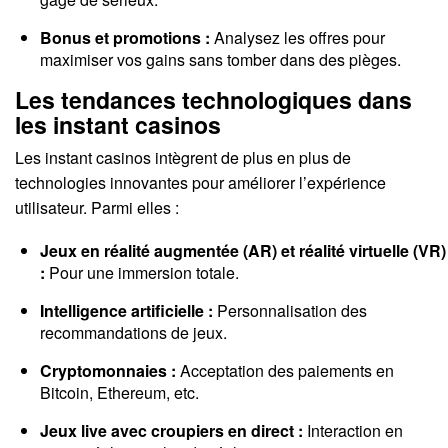
Bonus et promotions :
Analysez les offres pour
maximiser vos gains sans tomber dans des pièges.
Les tendances technologiques dans
les instant casinos
Les instant casinos intègrent de plus en plus de
technologies innovantes pour améliorer l’expérience
utilisateur. Parmi elles :
Jeux en réalité augmentée (AR) et réalité virtuelle (VR)
:
Pour une immersion totale.
Intelligence artificielle :
Personnalisation des
recommandations de jeux.
Cryptomonnaies :
Acceptation des paiements en
Bitcoin, Ethereum, etc.
Jeux live avec croupiers en direct :
Interaction en