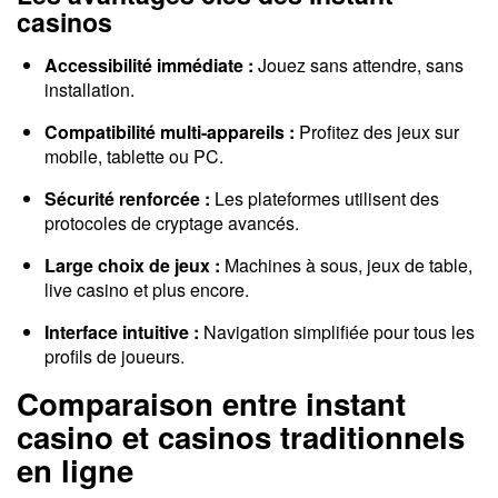
casinos
Accessibilité immédiate :
Jouez sans attendre, sans
installation.
Compatibilité multi-appareils :
Profitez des jeux sur
mobile, tablette ou PC.
Sécurité renforcée :
Les plateformes utilisent des
protocoles de cryptage avancés.
Large choix de jeux :
Machines à sous, jeux de table,
live casino et plus encore.
Interface intuitive :
Navigation simplifiée pour tous les
profils de joueurs.
Comparaison entre instant
casino et casinos traditionnels
en ligne