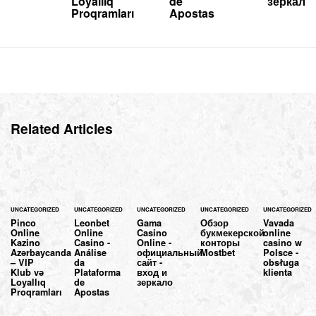
Loyallıq
de
зеркало
Proqramları
Apostas
Related Articles
UNCATEGORIZED
UNCATEGORIZED
UNCATEGORIZED
UNCATEGORIZED
UNCATEGORIZED
Pinco
Leonbet
Gama
Обзор
Vavada
Online
Online
Casino
букмекерской
online
Kazino
Casino -
Online -
конторы
casino w
Azərbaycanda
Análise
официальный
Mostbet
Polsce -
– VIP
da
сайт -
obsługa
Klub və
Plataforma
вход и
klienta
Loyallıq
de
зеркало
Proqramları
Apostas