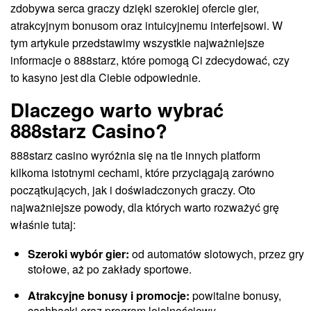
zdobywa serca graczy dzięki szerokiej ofercie gier,
atrakcyjnym bonusom oraz intuicyjnemu interfejsowi. W
tym artykule przedstawimy wszystkie najważniejsze
informacje o 888starz, które pomogą Ci zdecydować, czy
to kasyno jest dla Ciebie odpowiednie.
Dlaczego warto wybrać
888starz Casino?
888starz casino wyróżnia się na tle innych platform
kilkoma istotnymi cechami, które przyciągają zarówno
początkujących, jak i doświadczonych graczy. Oto
najważniejsze powody, dla których warto rozważyć grę
właśnie tutaj:
Szeroki wybór gier:
od automatów slotowych, przez gry
stołowe, aż po zakłady sportowe.
Atrakcyjne bonusy i promocje:
powitalne bonusy,
cashbacki oraz program lojalnościowy.