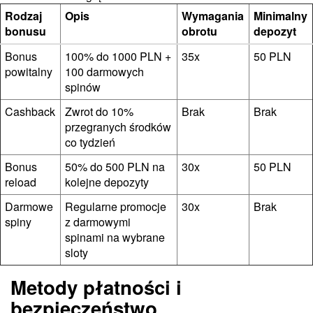
Rodzaj
Opis
Wymagania
Minimalny
bonusu
obrotu
depozyt
Bonus
100% do 1000 PLN +
35x
50 PLN
powitalny
100 darmowych
spinów
Cashback
Zwrot do 10%
Brak
Brak
przegranych środków
co tydzień
Bonus
50% do 500 PLN na
30x
50 PLN
reload
kolejne depozyty
Darmowe
Regularne promocje
30x
Brak
spiny
z darmowymi
spinami na wybrane
sloty
Metody płatności i
bezpieczeństwo